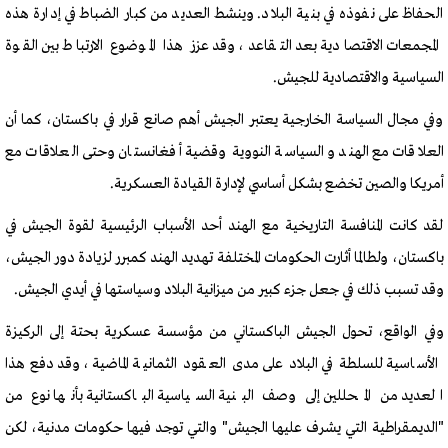
الحفاظ على نفوذه في بنية البلاد. وينشط العديد من كبار الضباط في إدارة هذه
المجمعات الاقتصادية بعد التقاعد، وقد عزز هذا الموضوع الارتباط بين القوة
السياسية والاقتصادية للجيش.
وفي مجال السياسة الخارجية يعتبر الجيش أهم صانع قرار في باكستان، كما أن
العلاقات مع الهند والسياسة النووية وقضية أفغانستان وحتى العلاقات مع
أمريكا والصين تخضع بشكل أساسي لإدارة القيادة العسكرية.
لقد كانت المنافسة التاريخية مع الهند أحد الأسباب الرئيسية لقوة الجيش في
باكستان، ولطالما أثارت الحكومات المختلفة تهديد الهند كمبرر لزيادة دور الجيش،
وقد تسبب ذلك في جعل جزء كبير من ميزانية البلاد وسياستها في أيدي الجيش.
وفي الواقع، تحول الجيش الباكستاني من مؤسسة عسكرية بحتة إلى الركيزة
الأساسية للسلطة في البلاد على مدى العقود الثمانية الماضية، وقد دفع هذا
العديد من المحللين إلى وصف البنية السياسية الباكستانية بأنها نوع من
"الديمقراطية التي يشرف عليها الجيش" والتي توجد فيها حكومات مدنية، لكن