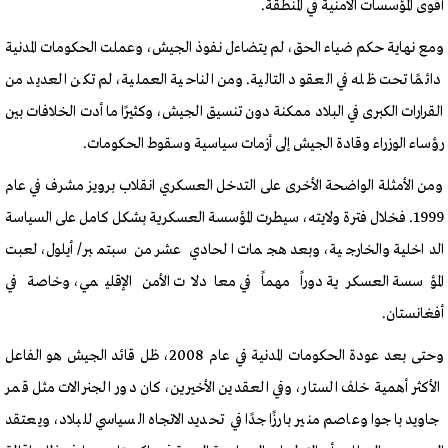
أقوى المؤسسات الأمنية في المنطقة.
ومع نهاية حكم ضياء الحق، لم يتضاءل نفوذ الجيش، وعملت الحكومات المدنية
دائمًا تحت ظله في العقود التالية. ومن الناحية العملية، لم تكن العديد من
القرارات الكبرى في البلاد ممكنة دون تنسيق الجيش، وكثيرًا ما أدت الخلافات بين
رؤساء الوزراء وقادة الجيش إلى أزمات سياسية وسقوط الحكومات.
ومن الأمثلة الواضحة الأخرى على التدخل العسكري انقلاب برويز مشرف في عام
1999. فخلال فترة ولايته، سيطرت المؤسسة العسكرية بشكل كامل على السياسة
الداخلية والخارجية، وبعد هجمات الحادي عشر من سبتمبر/أيلول، لعبت
المؤسسة العسكرية دوراً مهماً في معادلات الأمن الإقليمي، وخاصة في
أفغانستان.
وحتى بعد عودة الحكومات المدنية في عام 2008، ظل قائد الجيش هو الفاعل
الأكثر أهمية خلف الستار، وفي العقدين الأخيرين، كان دور الجنرالات مثل قمر
جاويد باجوا وعاصم منير بارزًا جدًا في تحديد الاتجاه السياسي للبلاد، ويعتقد