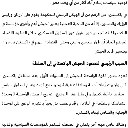
توجيه سياسات إسلام آباد أكثر من أي وقت مضى.
في باكستان، على الرغم من أن الهيكل الرسمي للحكومة يقوم على البرلمان ورئيس
الوزراء والدستور، إلا أنه من الناحية العملية يعتبر الجيش أهم وأقوى مؤسسة في
البلاد، ولقائد الجيش دور يفوق دور المسؤول العسكري. خلال العقود الماضية،
لم يتم اتخاذ أي قرار سياسي وأمني وحتى اقتصادي مهم في باكستان دون رأي
وتنسيق قائد الجيش.
السبب الرئيسي لصعود الجيش الباكستاني إلى السلطة
تعود جذور القوة الواسعة للجيش إلى السنوات الأولى بعد استقلال باكستان،
التي واجهت أزمات أمنية وخلافات عرقية وحرب مع الهند وعدم استقرار سياسي
منذ بداية تشكيلها. وفي مثل هذا الوضع، أصبح الجيش المؤسسة الوحيدة
المتماسكة والمنظمة في البلاد، وقدم نفسه تدريجياً باعتباره الوصي على الوحدة
الوطنية والضامن لبقاء باكستان.
وهناك عامل مهم آخر يتمثل في الضعف المستمر للمؤسسات السياسية والمدنية