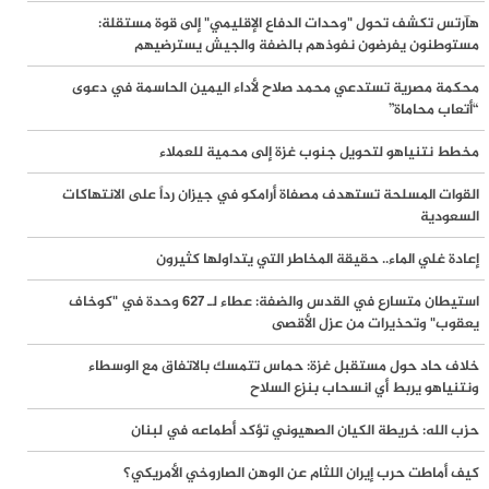
هآرتس تكشف تحول "وحدات الدفاع الإقليمي" إلى قوة مستقلة:
مستوطنون يفرضون نفوذهم بالضفة والجيش يسترضيهم
اعتداءات واسعة لمليشيات المستوطنين في الضفة الغربية والقدس وسط
تصاعد المخططات الاستيطانية
محكمة مصرية تستدعي محمد صلاح لأداء اليمين الحاسمة في دعوى
“أتعاب محاماة”
القوات اليمنية تعلن استهداف السفينة النفطية السعودية Daisy في خليج
مخطط نتنياهو لتحويل جنوب غزة إلى محمية للعملاء
عدن
القوات المسلحة تستهدف مصفاة أرامكو في جيزان رداً على الانتهاكات
السعودية
حماس: ننتظر رد ملادينوف الرسمي على خارطة طريق المرحلة الثانية من
الاتفاق
إعادة غلي الماء.. حقيقة المخاطر التي يتداولها كثيرون
استيطان متسارع في القدس والضفة: عطاء لـ 627 وحدة في "كوخاف
مقتل جنديين إسرائيليين وإصابة 7 بانفجار عبوة ناسفة في مبنى مفخخ
يعقوب" وتحذيرات من عزل الأقصى
بجنوب لبنان
خلاف حاد حول مستقبل غزة: حماس تتمسك بالاتفاق مع الوسطاء
غزة على شفير الانهيار الشامل.. الثوابتة يحذر من "الانتظار القاتل" ويدعو
ونتنياهو يربط أي انسحاب بنزع السلاح
اللجنة الوطنية للتوجه فوراً إلى القطاع
حزب الله: خريطة الكيان الصهيوني تؤكد أطماعه في لبنان
القوات اليمنية تعلن استهداف سفينة "وفاء" السعودية أمام ينبع بعدد من
كيف أماطت حرب إيران اللثام عن الوهن الصاروخي الأمريكي؟