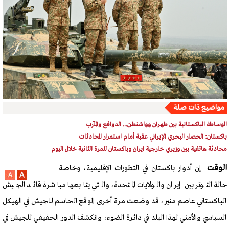
مواضيع ذات صلة
الوساطة الباكستانية بين طهران وواشنطن... الدوافع والمآرب
باكستان: الحصار البحري الإيراني عقبة أمام استمرار المحادثات
محادثة هاتفية بين وزيري خارجية ايران وباكستان للمرة الثانية خلال اليوم
الوقت
- إن أدوار باكستان في التطورات الإقليمية، وخاصة
حالة التوتر بين إيران والولايات المتحدة، والتي يتابعها مباشرة قائد الجيش
الباكستاني عاصم منير، قد وضعت مرة أخرى الموقع الحاسم للجيش في الهيكل
السياسي والأمني ​​لهذا البلد في دائرة الضوء، وانكشف الدور الحقيقي للجيش في