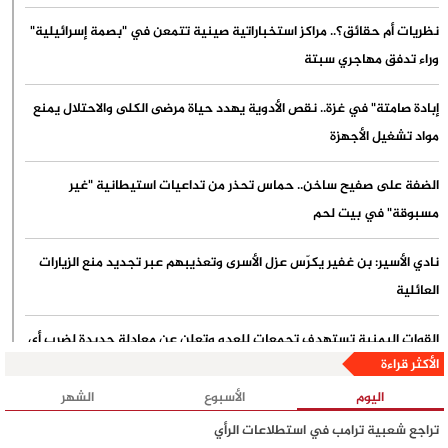
نظريات أم حقائق؟.. مراكز استخباراتية صينية تتمعن في "بصمة إسرائيلية"
وراء تدفق مهاجري سبتة
إبادة صامتة" في غزة.. نقص الأدوية يهدد حياة مرضى الكلى والاحتلال يمنع
مواد تشغيل الأجهزة
الضفة على صفيح ساخن.. حماس تحذر من تداعيات استيطانية "غير
مسبوقة" في بيت لحم
نادي الأسير: بن غفير يكرّس عزل الأسرى وتعذيبهم عبر تجديد منع الزيارات
العائلية
القوات اليمنية تستهدف تجمعات للعدو وتعلن عن معادلة جديدة لضرب أي
الأكثر قراءة
تحشيدات سعودية
اليوم
الأسبوع
الشهر
بن حبتور: الدعوات السعودية لزج أبناء الجنوب في مواجهة مع صنعاء
تراجع شعبية ترامب في استطلاعات الرأي
تستهدف تكريس التبعية وإدامة الانقسام