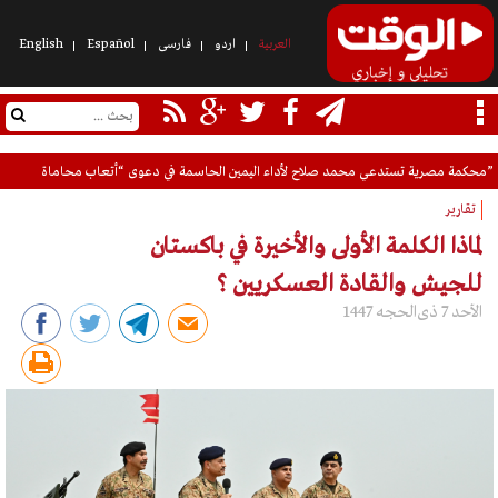
العربیة
اردو
فارسی
Español
English
هآرتس تكشف تحول "وحدات الدفاع الإقليمي" إلى قوة مستقلة: مستوطنون يفرضون نفوذهم 
تقارير
لماذا الكلمة الأولى والأخيرة في باكستان
للجيش والقادة العسكريين ؟
الأحد 7 ذی‌الحجه 1447