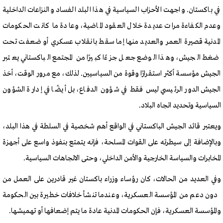
في باكستان. واجهت الأحزاب السياسية في هذا البلد الفساد والنزاعات الداخلية
وعدم الكفاءة مرات عديدة خلال العقود الماضية، وعادة ما كانت الحكومات
المدنية قصيرة العمر والعديد منها إما سقط بانقلاب عسكري أو ضعفت تحت
ضغط الجيش، وهذا الوضع جعل جزءًا كبيرًا من المجتمع الباكستاني يعتبر
الجيش مؤسسة أكثر استقرارًا وقوة من السياسيين. لذلك، مع مرور الوقت، أخذ
الجيش الدور الرئيسي ليس فقط في شؤون الدفاع، بل أيضًا في إدارة الشؤون
السياسية وتحديد اتجاه البلاد.
ويعتبر قائد الجيش الباكستاني في الواقع أهم شخصية في السلطة في هذا البلد،
وبالإضافة إلى سيطرته على القوات المسلحة، فإنه يتمتع بنفوذ واسع على أجهزة
المخابرات والسياسة الخارجية والأمن الداخلي، وحتى الاتجاهات السياسية.
وفي العديد من الحالات، كان رؤساء وزراء باكستان غير قادرين على العمل من
دون دعم من المؤسسة العسكرية، وعندما تنشأ خلافات خطيرة بين الحكومة
والمؤسسة العسكرية، فإن الحكومات المدنية عادة ما يتم إضعافها أو تهميشها.