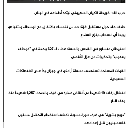
حزب الله: خريطة الكيان الصهيوني تؤكد أطماعه في لبنان
خلاف حاد حول مستقبل غزة: حماس تتمسك بالاتفاق مع الوسطاء ونتنياهو
يربط أي انسحاب بنزع السلاح
استيطان متسارع في القدس والضفة: عطاء لـ 627 وحدة في "كوخاف
يعقوب" وتحذيرات من عزل الأقصى
القوات المسلحة تستهدف مصفاة أرامكو في جيزان رداً على الانتهاكات
السعودية
انتشال رفات 19 شهيداً من أنقاض عمارة في غزة.. والصحة: 1,257 شهيداً منذ
وقف النار
"دروع بشرية" في غزة.. صورة مسربة تكشف استخدام الاحتلال مسنّين
فلسطينيين قبل إعدامهما