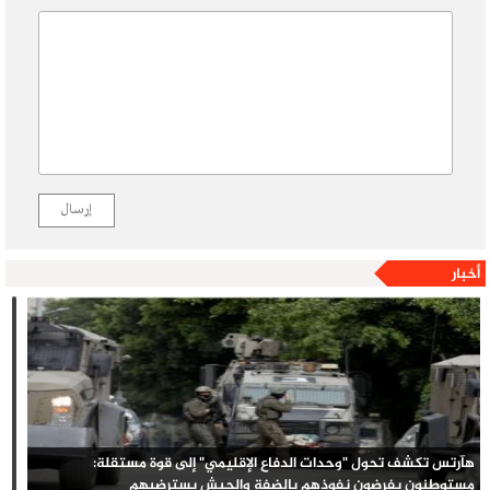
إرسال
أخبار
هآرتس تكشف تحول "وحدات الدفاع الإقليمي" إلى قوة مستقلة:
مستوطنون يفرضون نفوذهم بالضفة والجيش يسترضيهم