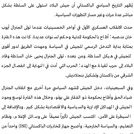
يُظهر التاريخ السياسي الباكستاني أن جيش البلاد استولى على السلطة بشكل
مباشر عدة مرات وغير مسار التطورات السياسية.
حدث الانقلاب العسكري الأول في أواخر الخمسينيات عندما تولى الجنرال أيوب
خان منصبه؛ أطاح بالحكومة المدنية وحكم لسنوات عديدة. كانت هذه الفترة
بمثابة بداية التدخل الرسمي للجيش في السياسة ومهدت الطريق لدور أقوى
للجيش في هيكل السلطة. ومن بعده، تولى الجنرال يحيى خان السلطة وقاد
البلاد إلى حرب ثقيلة مع الهند؛ الحرب التي أدت في النهاية إلى انفصال الجزء
الشرقي من باكستان وتشكيل بنجلاديش.
وفي السبعينيات، دخل الجيش المشهد السياسي مرة أخرى مع انقلاب الجنرال
ضياء الحق وأطاح بحكومة ذو الفقار علي بوتو، وخلال هذه الفترة توسع وجود
الجيش في الهياكل الإدارية والسياسية والاقتصادية بشكل كبير. وبالإضافة إلى
السيطرة على الأمن، اكتسب الجيش تأثيراً عميقاً على وسائل الإعلام، ونظام
التعليم، والسياسة الخارجية، وأصبح جهاز المخابرات الباكستاني (ISI) واحداً من