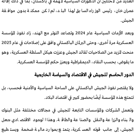
العديد من المحللين أن التطورات السياسية المهمة في باكستان، بما في ذلك إقالة
عمران خان، رئيس الوزراء السابق لهذا البلد، لم تكن ممكنة بدون موافقة
الجيش.
وبعد الأزمات السياسية عام 2024 وتصاعد التوتر مع الهند، زاد نفوذ المؤسسة
العسكرية مرة أخرى، وحتى البرلمان الباكستاني وافق على إصلاحات في عام 2025
منحت المزيد من الصلاحيات لقائد الجيش وعززت هيكل السلطة العسكرية، وهو
ما يقوض، بحسب النقاد، الديمقراطية ويعزز حكم المؤسسة العسكرية.
الدور الحاسم للجيش في الاقتصاد والسياسة الخارجية
ولا يقتصر نفوذ الجيش الباكستاني على الساحة السياسية والأمنية فحسب، بل
تتمتع هذه المؤسسة أيضًا بحضور كبير في اقتصاد البلاد.
وتعمل الشركات والمؤسسات التابعة للجيش في مجالات مختلفة مثل البنوك
والبناء والزراعة والنقل والصناعة والطاقة. وهذا الوجود الاقتصادي جعل
الجيش، إلى جانب قوته العسكرية، يتمتع بموارد مالية ضخمة ويستطيع