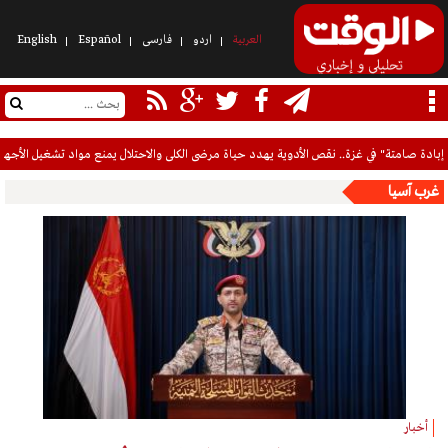
العربیة
اردو
فارسی
Español
English
الضفة على صفيح ساخن.. حماس تحذر من تداعيات استيطانية "غير مسبوقة" في بيت لحم
غرب آسيا
أخبار