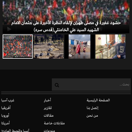
العلویون
حشود غفيرة في مصلى طهران لإلقاء النظرة الأخيرة على جثمان الامام
-00:19
00:00
الشهيد السيد علي الخامنئي(قدس سره)
المسيحيون في سوريا
الصفحة الرئيسية
أخبار
غرب آسيا
إتصل بنا
تقارير
أفريقيا
من نحن
مقالات
أوروبا
الدروز
مقابلات خاصة
أمريكا
منوعات
آسيا والمحيط الهادئ