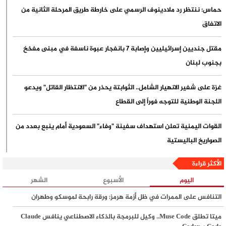
حماس: ننتظر رد ملادينوف الرسمي على خارطة طريق المرحلة الثانية من
الاتفاق
مقتل جنديين إسرائيليين وإصابة 7 بانفجار عبوة ناسفة في مبنى مفخخ
بجنوب لبنان
غزة على شفير الانهيار الشامل.. الثوابتة يحذر من "الانتظار القاتل" ويدعو
اللجنة الوطنية للتوجه فوراً إلى القطاع
القوات اليمنية تعلن استهداف سفينة "وفاء" السعودية أمام ينبع بعدد من
الصواريخ الباليستية
الأكثر قراءة
ورقة بحثية: تصاعد التعذيب والتجويع بحق الأسرى الفلسطينيين خلال تموز
وارتفاع أعداد المعتقلين إلى مستويات غير مسبوقة
اليوم
الأسبوع
الشهر
التنافس على الممرات في ظل أزمة هرمز: ورقة رابحة لموسكو وطهران
الشيخ قاسم: الخيار الوحيد أمام العدو هو الانسحاب الكامل وسينسحب ولن
ميتا تطلق Muse Code.. وكيل للبرمجة بالذكاء الاصطناعي ينافس Claude
يستقر في لبنان