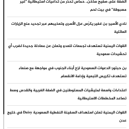
الضفة على صفيح ساخن.. حماس تحذر من تداعيات استيطانية "غير
مسبوقة" في بيت لحم
نادي الأسير: بن غفير يكرّس عزل الأسرى وتعذيبهم عبر تجديد منع الزيارات
العائلية
القوات اليمنية تستهدف تجمعات للعدو وتعلن عن معادلة جديدة لضرب أي
تحشيدات سعودية
بن حبتور: الدعوات السعودية لزج أبناء الجنوب في مواجهة مع صنعاء
تستهدف تكريس التبعية وإدامة الانقسام
اعتداءات واسعة لمليشيات المستوطنين في الضفة الغربية والقدس وسط
تصاعد المخططات الاستيطانية
القوات اليمنية تعلن استهداف السفينة النفطية السعودية Daisy في خليج
عدن