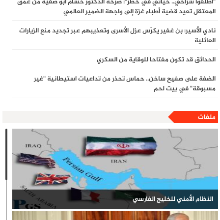
"أطلقوا سراحي.. حياتي في خطر": صرخة الدكتور حسام أبو صفية من عمق
وتحذيرات من توقف خدمات حيوية
المعتقل تعيد قضية أطباء غزة إلى واجهة الضمير العالمي
نادي الأسير: بن غفير يكرّس عزل الأسرى وتعذيبهم عبر تجديد منع الزيارات
العائلية
الحدائق قد تكون مفتاحا للوقاية من السكري
الضفة على صفيح ساخن.. حماس تحذر من تداعيات استيطانية "غير
مسبوقة" في بيت لحم
ملفات
النظام الأمني للخليج الفارسي