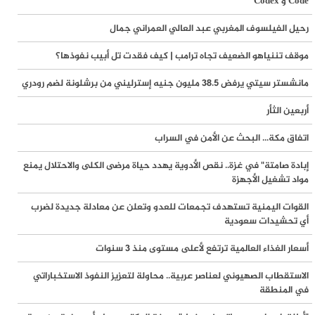
Code و Codex
آلاف المفقودين تحت الأنقاض.. انتشال 8 شهداء من جنوب مدينة غزة
رحيل الفيلسوف المغربي عبد العالي العمراني جمال
موقف تننياهو الضعيف تجاه ترامب | كيف فقدت تل أبيب نفوذها؟
أكثر من 4000 خرق إسرائيلي لوقف إطلاق النار في غزة واستشهاد 1252
فلسطينيًا منذ بدء سريانه
مانشستر سيتي يرفض 38.5 مليون جنيه إسترليني من برشلونة لضم رودري
أربعين الثأر
القوات اليمنية تقصف هدفاً سعودياً حساساً في مطار نجران
اتفاق مكة... البحث عن الأمن في السراب
دراسة لجامعة تل أبيب: الهجرة من إسرائيل عند مستويات قياسية وتحذيرات
إبادة صامتة" في غزة.. نقص الأدوية يهدد حياة مرضى الكلى والاحتلال يمنع
من اتساع نزيف الكفاءات
مواد تشغيل الأجهزة
ملادينوف ولايتستون يبدآن تحركات المرحلة الثانية من اتفاق غزة.. وطلب
القوات اليمنية تستهدف تجمعات للعدو وتعلن عن معادلة جديدة لضرب
أمريكي بوقف الهجمات الإسرائيلية
أي تحشيدات سعودية
أسعار الغذاء العالمية ترتفع لأعلى مستوى منذ 3 سنوات
الأمم المتحدة: 10% من سكان غزة على أعتاب المجاعة وتحذيرات من تدهور
كارثي حال تراجع المساعدات
الاستقطاب الصهيوني لعناصر عربية.. محاولة لتعزيز النفوذ الاستخباراتي
في المنطقة
الصحة في غزة: أدوية السرطان وأمراض الدم تتصدر قائمة النقص الدوائي