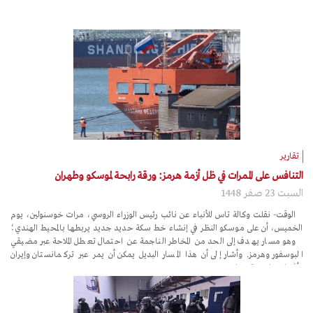
تقارير
التنافس على الممرات في ظل أزمة هرمز: ورقة رابحة لموسكو وطهران
السبت 23 صفر 1448
الوقت- نقلت وكالة تاس للأنباء عن نائب رئيس الوزراء الروسي، مرات خوسنولين، يوم
الخميس، أن على موسكو النظر في إنشاء خط سكة حديد جديد يربطها بالمحيط الهندي؛
وهو مسار يهدف إلى الحد من المخاطر الناجمة عن احتمال تعطل الملاحة عبر مضيقي
البوسفور وهرمز. وأشار إلى أن هذا المسار البديل يمكن أن يمر عبر تركمانستان وإيران
وأفغانستان وباكستان.