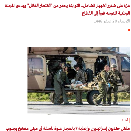
غزة على شفير الانهيار الشامل.. الثوابتة يحذر من "الانتظار القاتل" ويدعو اللجنة
الوطنية للتوجه فوراً إلى القطاع
الأربعاء 20 صفر 1448
أخبار
مقتل جنديين إسرائيليين وإصابة 7 بانفجار عبوة ناسفة في مبنى مفخخ بجنوب