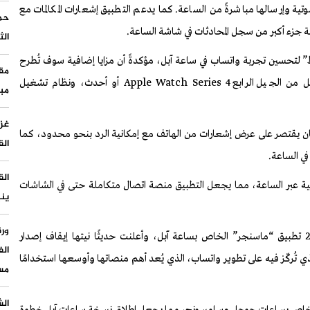
وتية وإرسالها مباشرةً من الساعة. كما يدعم التطبيق إشعارات المكالمات مع
الو
حما
 جزء أكبر من سجل المحادثات في شاشة الساعة.
بوق
الث
أخر
فقط” لتحسين تجربة واتساب في ساعة آبل، مؤكدةً أن مزايا إضافية سوف تُطرح
الم
خلال الأشهر المقبلة. ويتطلب تشغيل التطبيق وجود ساعة آبل من الجيل الرابع Apple Watch Series 4 أو أحدث، ونظام تشغيل
مب
الأ
مس
غزة
 كان يقتصر على عرض إشعارات من الهاتف مع إمكانية الرد بنحو محدود، كما
الق
في الساعة.
الق
لصوتية عبر الساعة، مما يجعل التطبيق منصة اتصال متكاملة حتى في الشاشات
ينب
ورق
ويأتي هذا الإطلاق بعد أن كانت ميتا قد أوقفت في عام 2023 تطبيق “ماسنجر” الخاص بساعة آبل، وأعلنت حديثًا نيتها إيقاف إصدار
الف
حواسيب، في الوقت الذي تُركّز فيه على تطوير واتساب، الذي يُعد أهم منصاتها وأوسعها استخدامًا
مس
الش