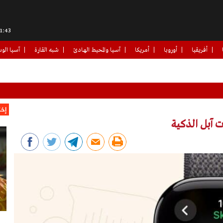
1:44
أفريقيا
أوروبا
أمريكا
آسيا والمحيط الهادئ
شبه القارة
آسيا الو
إخت
 آبل الذكية