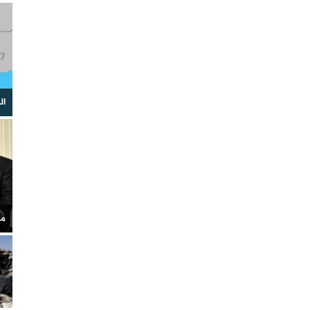
الم
إمب
مصاب
عن 
القدس ف
الد
ال
مس