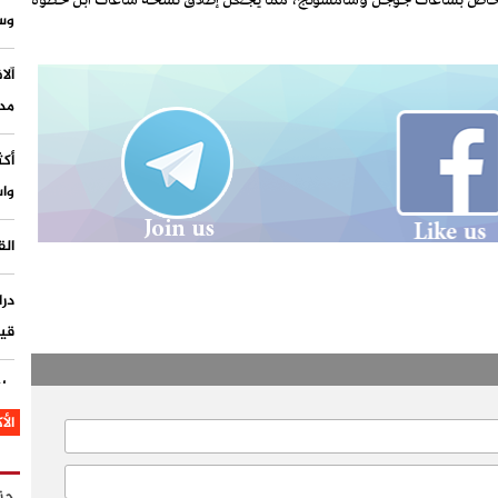
أن ميتا توفر أيضًا إصدارًا من واتساب لنظام “Wear OS” الخاص بساعات جوجل وسامسونج، مما يجعل إطلاق نسخة ساعات آبل خطوة
وس
مدي
واستشهاد
الق
درا
قيا
ملا
غزة
الأ
حز