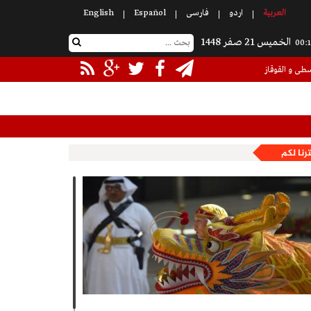
العربیة
اردو
فارسی
Español
English
الخميس 21 صفر 1448
00:1
سطى و القوقاز
رنا لكم