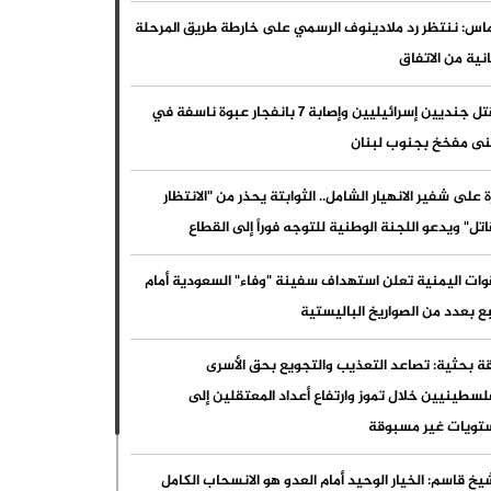
قت - في حين يطالب الرأي العام العالمي ومنظمات حقوق الإنسان
س: ننتظر رد ملادينوف الرسمي على خارطة طريق المرحلة
ف تسليح آلة الحرب التابعة للكيان بسبب جرائمه في غزة ومناطق
انية من الاتفاق
ى من غرب آسيا، تُظهر الأدلة والتقارير الدولية أنه على الرغم من هذه
مقتل جنديين إسرائيليين وإصابة 7 بانفجار عبوة ناسفة في
طالبات، تواصل بعض الدول تعزيز القدرات العسكرية لتل أبيب.
نى مفخخ بجنوب لبنان
مم المتحدة تدق ناقوس الخطر.. الاستيطان الإسرائيلي انتهاك
تمر يهدد مستقبل القضية الفلسطينية
 على شفير الانهيار الشامل.. الثوابتة يحذر من "الانتظار
اتل" ويدعو اللجنة الوطنية للتوجه فوراً إلى القطاع
وات اليمنية تعلن استهداف سفينة "وفاء" السعودية أمام
ع بعدد من الصواريخ الباليستية
ة بحثية: تصاعد التعذيب والتجويع بحق الأسرى
لسطينيين خلال تموز وارتفاع أعداد المعتقلين إلى
تويات غير مسبوقة
يخ قاسم: الخيار الوحيد أمام العدو هو الانسحاب الكامل