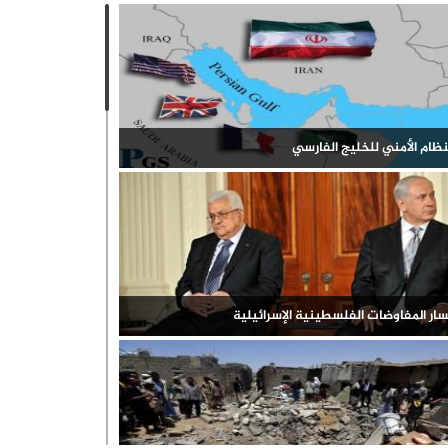
رحلة الثانية من الاتفاق
الدفاع المدني: الأطفال والنساء غالبية الضحايا.. 7 شهداء و23
راطورية وهمية على أرض قاحلة؛ حكومة نتنياهو تتحدث
اً بغزة خلال 24 ساعة
"مهاجمة إيران"، وهيئة الأركان العامة تكشف عن "انهيار
داخلي" / أزمة أعداد في جيش الكيان الصهيوني؛ نقص 15 ألف
ي تموز 2026: تصعيد، تهجير، وتغيير جغرافي
جندي، و100 منشق من لواء جفعاتي، وتحذير البنتاغون بقطع
عم
نظام الأمني للخليج الفارسي
ار المفاوضات الفلسطينية الإسرائيلية