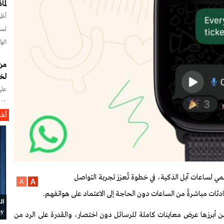
لما
أظه
تسع
الو
من
لخا
على
غزة
أخب
هل 
عرق
الو
الع
جاه
مي لساعات آبل الذكية، في خطوة تُعزز تجربة التواصل
تحو
محادثات مباشرةً من الساعات دون الحاجة إلى الاعتماد على هواتفهم.
ال
مكا
Daisy
، من أبرزها عرض معاينات كاملة للرسائل دون اختصار، والقدرة على الرد من
مشت