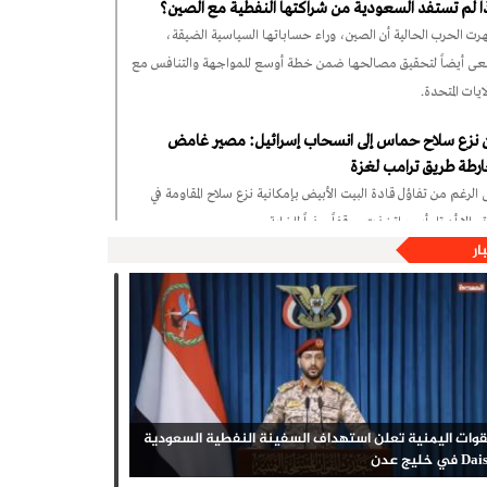
ذا لم تستفد السعودية من شراكتها النفطية مع الصين؟
رت الحرب الحالية أن الصين، وراء حساباتها السياسية الضيقة،
ى أيضاً لتحقيق مصالحها ضمن خطة أوسع للمواجهة والتنافس مع
لايات المتحدة.
 نزع سلاح حماس إلى انسحاب إسرائيل: مصير غامض
رطة طريق ترامب لغزة
 الرغم من تفاؤل قادة البيت الأبيض بإمكانية نزع سلاح المقاومة في
، إلا أن تل أبيب اتخذت موقفاً حذراً للغاية.
ار
يُعدُّ التعاطي الإيراني مع طالبان تسليماً باحتكار السلطة
ياً في أفغانستان؟
قت - لقد استحالت أفغانستان مجدداً إلى مسرحٍ تتزاحم فيه القوى
المية؛ بيد أن طهران، التي استوعبت قواعد هذه اللعبة جيداً، تسعى
دةً، من خلال الإبقاء على قنوات التعاطي مع طالبان، للحيلولة دون
ّل الساحة الأفغانية إلى جبهة استنزاف جديدة تُهدد مصالحها.
قوات اليمنية تعلن استهداف السفينة النفطية السعودية
نة الهند المتنامية في الصناعة العسكرية الإسرائيلية: من
 في خليج عدن
رٍ للأسلحة إلى شريك استراتيجي