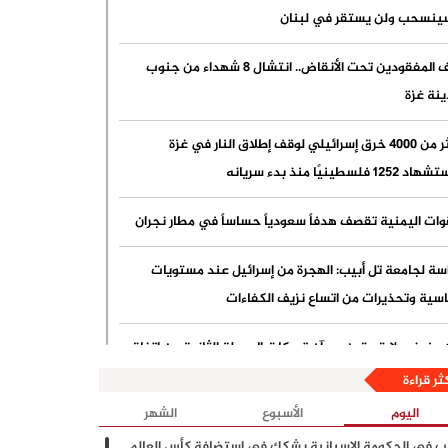
ينسحب ولن يستقر في لبنان
آلاف المفقودين تحت الأنقاض.. انتشال 8 شهداء من جنوب
نة غزة
أكثر من 4000 خرق إسرائيلي لوقف إطلاق النار في غزة
 1252 فلسطينيًا منذ بدء سريانه
وات اليمنية تقصف هدفاً سعودياً حساساً في مطار نجران
سة لجامعة تل أبيب: الهجرة من إسرائيل عند مستويات
سية وتحذيرات من اتساع نزيف الكفاءات
دينوف ولايتستون يبدآن تحركات المرحلة الثانية من اتفاق
.. وطلب أمريكي بوقف الهجمات الإسرائيلية
كثر قراءة
اليوم
الأسبوع
الشهر
الأمم المتحدة: 10% من سكان غزة على أعتاب المجاعة
ب في الحكومة الإسبانية يشكك في استضافة كأس العالم