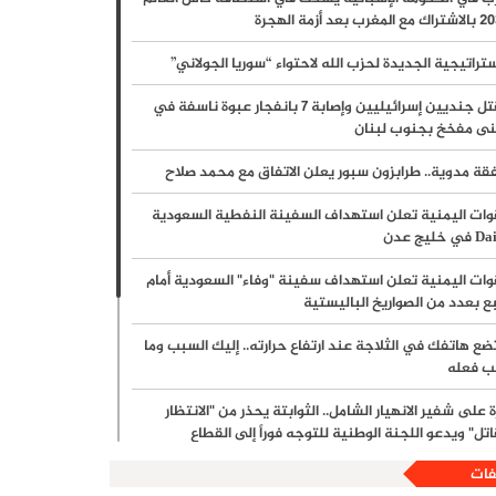
ذيرات من تدهور كارثي حال تراجع المساعدات
لمغرب بعد أزمة الهجرة
حة في غزة: أدوية السرطان وأمراض الدم تتصدر قائمة
ستراتيجية الجديدة لحزب الله لاحتواء “سوريا الجولاني”
نقص الدوائي وتحذيرات من توقف خدمات حيوية
مقتل جنديين إسرائيليين وإصابة 7 بانفجار عبوة ناسفة في
نى مفخخ بجنوب لبنان
ط استيطاني جديد في الأغوار الشمالية يهدد بنزع
ة مدوية.. طرابزون سبور يعلن الاتفاق مع محمد صلاح
سيطرة عن نصف مساحة طوباس.. والاحتلال يواصل سياسة
دم في رام الله وجنين
وات اليمنية تعلن استهداف السفينة النفطية السعودية
ي خليج عدن
الكيان الصهيوني يعترض على 3 بنود في اتفاق المرحلة
وات اليمنية تعلن استهداف سفينة "وفاء" السعودية أمام
انية بغزة ويربط الانسحاب بتفكيك سلاح حماس
ع بعدد من الصواريخ الباليستية
مركز حقوقي: 600 حالة اعتقال بالضفة والقدس خلال تموز
تضع هاتفك في الثلاجة عند ارتفاع حرارته.. إليك السبب وما
ب فعله
ع الحصيلة إلى 24.6 ألفاً منذ أكتوبر 2023
 على شفير الانهيار الشامل.. الثوابتة يحذر من "الانتظار
اس: التصعيد الإسرائيلي في غزة يستهدف إفشال تفاهمات
اتل" ويدعو اللجنة الوطنية للتوجه فوراً إلى القطاع
 إطلاق النار
فات
اس: ننتظر رد ملادينوف الرسمي على خارطة طريق