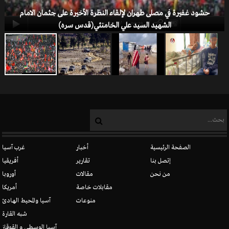
العلویون
حشود غفيرة في مصلى طهران لإلقاء النظرة الأخيرة على جثمان الامام
-00:19
00:00
الشهيد السيد علي الخامنئي(قدس سره)
المسيحيون في سوريا
الصفحة الرئيسية
أخبار
غرب آسيا
إتصل بنا
تقارير
أفريقيا
من نحن
مقالات
أوروبا
الدروز
مقابلات خاصة
أمريكا
منوعات
آسيا والمحيط الهادئ
شبه القارة
آسيا الوسطى و القوقاز