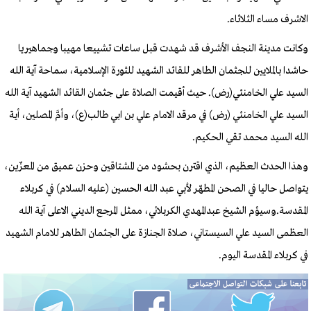
الاشرف مساء الثلاثاء.
وكانت مدينة النجف الأشرف قد شهدت قبل ساعات تشييعا مهيبا وجماهيريا
حاشدا بالملايين للجثمان الطاهر للقائد الشهيد للثورة الإسلامية، سماحة آية الله
السيد علي الخامنئي(رض). حيث أقيمت الصلاة على جثمان القائد الشهيد آية الله
السيد علي الخامنئي (رض) في مرقد الامام علي بن ابي طالب(ع)، وأمَّ المصلين، أية
الله السيد محمد تقي الحكيم.
وهذا الحدث العظيم، الذي اقترن بحشود من المشتاقين وحزن عميق من المعزّين،
يتواصل حاليا في الصحن المطهّر لأبي عبد الله الحسين (عليه السلام) في كربلاء
المقدسة.وسيؤم الشيخ عبدالمهدي الكربلائي، ممثل المرجع الديني الاعلى آية الله
العظمى السيد علي السيستاني، صلاة الجنازة على الجثمان الطاهر للامام الشهيد
في كربلاء المقدسة اليوم.