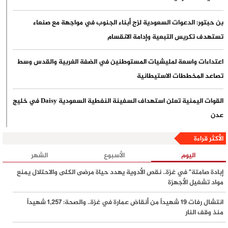
بن حبتور: الدعوات السعودية لزج أبناء الجنوب في مواجهة مع صنعاء
تستهدف تكريس التبعية وإدامة الانقسام
اعتداءات واسعة لمليشيات المستوطنين في الضفة الغربية والقدس وسط
تصاعد المخططات الاستيطانية
القوات اليمنية تعلن استهداف السفينة النفطية السعودية Daisy في خليج
عدن
الأكثر قراءة
حماس: ننتظر رد ملادينوف الرسمي على خارطة طريق المرحلة الثانية من
الاتفاق
اليوم
الأسبوع
الشهر
إبادة صامتة" في غزة.. نقص الأدوية يهدد حياة مرضى الكلى والاحتلال يمنع
مقتل جنديين إسرائيليين وإصابة 7 بانفجار عبوة ناسفة في مبنى مفخخ
مواد تشغيل الأجهزة
بجنوب لبنان
انتشال رفات 19 شهيداً من أنقاض عمارة في غزة.. والصحة: 1,257 شهيداً
منذ وقف النار
غزة على شفير الانهيار الشامل.. الثوابتة يحذر من "الانتظار القاتل" ويدعو