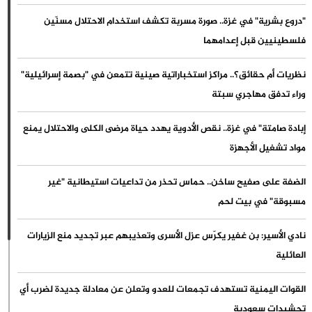
"دروع بشرية" في غزة.. صورة مسربة تكشف استخدام الاحتلال مسنّين
فلسطينيين قبل إعدامهما
نظريات أم حقائق؟.. مراكز استخباراتية صينية تتمعن في "بصمة إسرائيلية"
وراء تدفق مهاجري سبتة
إبادة صامتة" في غزة.. نقص الأدوية يهدد حياة مرضى الكلى والاحتلال يمنع
مواد تشغيل الأجهزة
الضفة على صفيح ساخن.. حماس تحذر من تداعيات استيطانية "غير
مسبوقة" في بيت لحم
نادي الأسير: بن غفير يكرّس عزل الأسرى وتعذيبهم عبر تجديد منع الزيارات
العائلية
القوات اليمنية تستهدف تجمعات للعدو وتعلن عن معادلة جديدة لضرب أي
تحشيدات سعودية