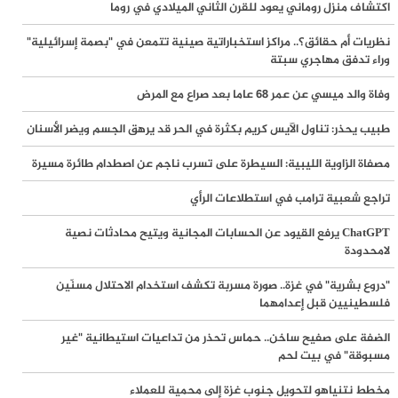
اكتشاف منزل روماني يعود للقرن الثاني الميلادي في روما
اللجنة الوطنية للتوجه فوراً إلى القطاع
نظريات أم حقائق؟.. مراكز استخباراتية صينية تتمعن في "بصمة إسرائيلية"
القوات اليمنية تعلن استهداف سفينة "وفاء" السعودية أمام ينبع بعدد من
وراء تدفق مهاجري سبتة
الصواريخ الباليستية
وفاة والد ميسي عن عمر 68 عاما بعد صراع مع المرض
ورقة بحثية: تصاعد التعذيب والتجويع بحق الأسرى الفلسطينيين خلال تموز
طبيب يحذر: تناول الآيس كريم بكثرة في الحر قد يرهق الجسم ويضر الأسنان
وارتفاع أعداد المعتقلين إلى مستويات غير مسبوقة
مصفاة الزاوية الليبية: السيطرة على تسرب ناجم عن اصطدام طائرة مسيرة
الشيخ قاسم: الخيار الوحيد أمام العدو هو الانسحاب الكامل وسينسحب ولن
تراجع شعبية ترامب في استطلاعات الرأي
يستقر في لبنان
ChatGPT يرفع القيود عن الحسابات المجانية ويتيح محادثات نصية
لامحدودة
آلاف المفقودين تحت الأنقاض.. انتشال 8 شهداء من جنوب مدينة غزة
"دروع بشرية" في غزة.. صورة مسربة تكشف استخدام الاحتلال مسنّين
أكثر من 4000 خرق إسرائيلي لوقف إطلاق النار في غزة واستشهاد 1252
فلسطينيين قبل إعدامهما
فلسطينيًا منذ بدء سريانه
الضفة على صفيح ساخن.. حماس تحذر من تداعيات استيطانية "غير
مسبوقة" في بيت لحم
القوات اليمنية تقصف هدفاً سعودياً حساساً في مطار نجران
مخطط نتنياهو لتحويل جنوب غزة إلى محمية للعملاء