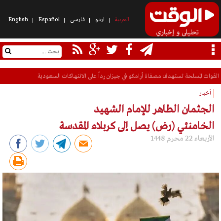
العربیة
اردو
فارسی
Español
English
مخطط نتنياهو لتحويل جنوب غزة إلى محمية للعملاء
أخبار
الجثمان الطاهر للإمام الشهيد
الخامنئي (رض) يصل إلى كربلاء المقدسة
الأربعاء 22 محرم 1448