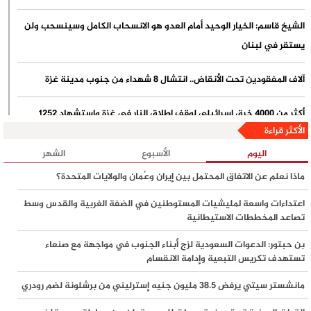
الشيخ قاسم: الخيار الوحيد أمام العدو هو الانسحاب الكامل وسينسحب ولن
يستقر في لبنان
آلاف المفقودين تحت الأنقاض.. انتشال 8 شهداء من جنوب مدينة غزة
أكثر من 4000 خرق إسرائيلي لوقف إطلاق النار في غزة واستشهاد 1252
الأكثر قراءة
فلسطينيًا منذ بدء سريانه
اليوم
الأسبوع
الشهر
القوات اليمنية تقصف هدفاً سعودياً حساساً في مطار نجران
ماذا نعلم عن الاتفاق المحتمل بين إيران وعُمان والولايات المتحدة؟
دراسة لجامعة تل أبيب: الهجرة من إسرائيل عند مستويات قياسية وتحذيرات
اعتداءات واسعة لمليشيات المستوطنين في الضفة الغربية والقدس وسط
تصاعد المخططات الاستيطانية
من اتساع نزيف الكفاءات
بن حبتور: الدعوات السعودية لزج أبناء الجنوب في مواجهة مع صنعاء
ملادينوف ولايتستون يبدآن تحركات المرحلة الثانية من اتفاق غزة.. وطلب
تستهدف تكريس التبعية وإدامة الانقسام
أمريكي بوقف الهجمات الإسرائيلية
مانشستر سيتي يرفض 38.5 مليون جنيه إسترليني من برشلونة لضم رودري
الأمم المتحدة: 10% من سكان غزة على أعتاب المجاعة وتحذيرات من تدهور