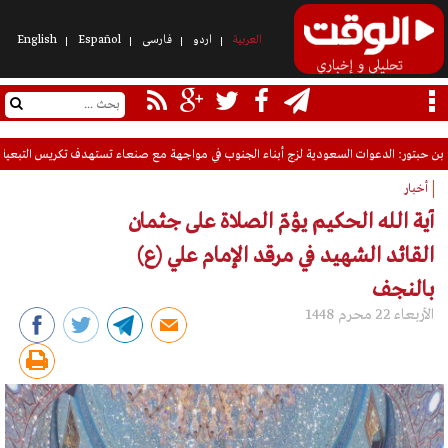
العربیة
اردو
فارسی
Español
English
بن حبتور: الدعوات السعودية لزج أبناء الجنوب في مواجهة مع صنعاء تستهدف تكريس التبعية 
أخبار
آية الله الحكيم يؤمّ الصلاة على جثمان
القائد الشهيد في مرقد الإمام علي (ع)
بالنجف
الأربعاء 22 محرم 1448