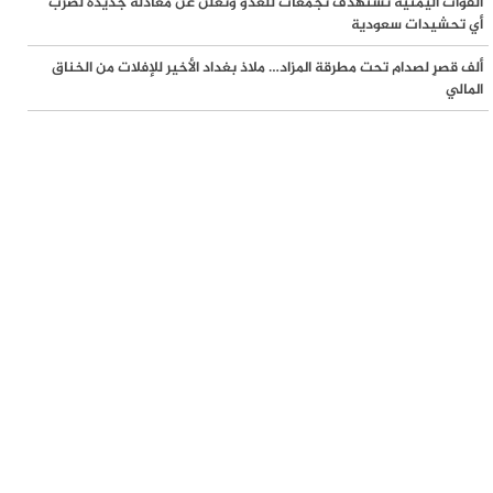
القوات اليمنية تستهدف تجمعات للعدو وتعلن عن معادلة جديدة لضرب
أي تحشيدات سعودية
كارثي حال تراجع المساعدات
ألف قصرٍ لصدام تحت مطرقة المزاد… ملاذ بغداد الأخير للإفلات من الخناق
الصحة في غزة: أدوية السرطان وأمراض الدم تتصدر قائمة النقص الدوائي
المالي
وتحذيرات من توقف خدمات حيوية
مخطط استيطاني جديد في الأغوار الشمالية يهدد بنزع السيطرة عن نصف
مساحة طوباس.. والاحتلال يواصل سياسة الهدم في رام الله وجنين
الكيان الصهيوني يعترض على 3 بنود في اتفاق المرحلة الثانية بغزة ويربط
الانسحاب بتفكيك سلاح حماس
مركز حقوقي: 600 حالة اعتقال بالضفة والقدس خلال تموز وارتفاع الحصيلة
إلى 24.6 ألفاً منذ أكتوبر 2023