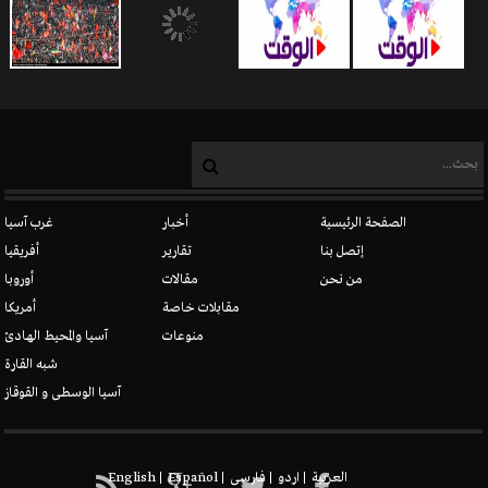
المسيحيون في سوريا
الصفحة الرئيسية
أخبار
غرب آسيا
إتصل بنا
تقارير
أفريقيا
من نحن
مقالات
أوروبا
الدروز
مقابلات خاصة
أمريكا
منوعات
آسيا والمحيط الهادئ
شبه القارة
آسيا الوسطى و القوقاز
New node
العربیة
اردو
فارسی
Español
English