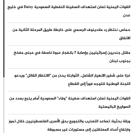
القوات اليمنية تعلن استهداف السفينة النفطية السعودية Daisy في خليج
عدن
حماس: ننتظر رد ملادينوف الرسمي على خارطة طريق المرحلة الثانية من
الاتفاق
مقتل جنديين إسرائيليين وإصابة 7 بانفجار عبوة ناسفة في مبنى مفخخ
بجنوب لبنان
غزة على شفير الانهيار الشامل.. الثوابتة يحذر من "الانتظار القاتل" ويدعو
اللجنة الوطنية للتوجه فوراً إلى القطاع
القوات اليمنية تعلن استهداف سفينة "وفاء" السعودية أمام ينبع بعدد من
الصواريخ الباليستية
ورقة بحثية: تصاعد التعذيب والتجويع بحق الأسرى الفلسطينيين خلال تموز
وارتفاع أعداد المعتقلين إلى مستويات غير مسبوقة