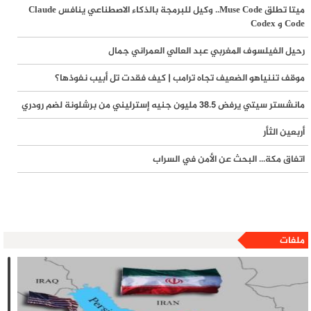
ميتا تطلق Muse Code.. وكيل للبرمجة بالذكاء الاصطناعي ينافس Claude
الصحة في غزة: أدوية السرطان وأمراض الدم تتصدر قائمة النقص الدوائي
Code و Codex
وتحذيرات من توقف خدمات حيوية
رحيل الفيلسوف المغربي عبد العالي العمراني جمال
مخطط استيطاني جديد في الأغوار الشمالية يهدد بنزع السيطرة عن نصف
موقف تننياهو الضعيف تجاه ترامب | كيف فقدت تل أبيب نفوذها؟
مساحة طوباس.. والاحتلال يواصل سياسة الهدم في رام الله وجنين
مانشستر سيتي يرفض 38.5 مليون جنيه إسترليني من برشلونة لضم رودري
أربعين الثأر
اتفاق مكة... البحث عن الأمن في السراب
ملفات