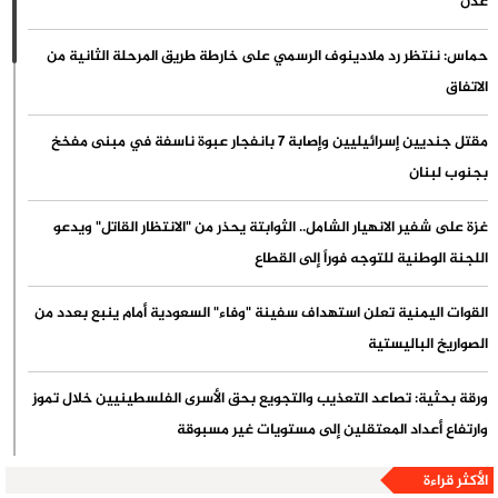
عدن
حماس: ننتظر رد ملادينوف الرسمي على خارطة طريق المرحلة الثانية من
الاتفاق
مقتل جنديين إسرائيليين وإصابة 7 بانفجار عبوة ناسفة في مبنى مفخخ
بجنوب لبنان
غزة على شفير الانهيار الشامل.. الثوابتة يحذر من "الانتظار القاتل" ويدعو
اللجنة الوطنية للتوجه فوراً إلى القطاع
القوات اليمنية تعلن استهداف سفينة "وفاء" السعودية أمام ينبع بعدد من
الصواريخ الباليستية
ورقة بحثية: تصاعد التعذيب والتجويع بحق الأسرى الفلسطينيين خلال تموز
وارتفاع أعداد المعتقلين إلى مستويات غير مسبوقة
الأكثر قراءة
الشيخ قاسم: الخيار الوحيد أمام العدو هو الانسحاب الكامل وسينسحب ولن