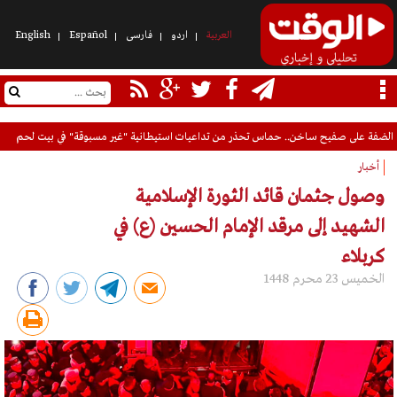
العربیة
اردو
فارسی
Español
English
الضفة على صفيح ساخن.. حماس تحذر من تداعيات استيطانية "غير مسبوقة" في بيت لحم
أخبار
وصول جثمان قائد الثورة الإسلامية
الشهيد إلى مرقد الإمام الحسين (ع) في
كربلاء
الخميس 23 محرم 1448