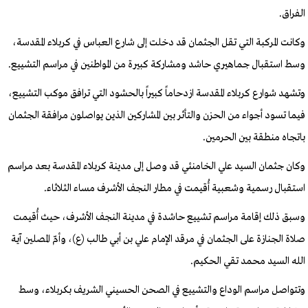
الفراق.
وكانت المركبة التي تقل الجثمان قد دخلت إلى شارع العباس في كربلاء المقدسة،
وسط استقبال جماهيري حاشد ومشاركة كبيرة من المواطنين في مراسم التشييع.
وتشهد شوارع كربلاء المقدسة ازدحاماً كبيراً بالحشود التي ترافق موكب التشييع،
فيما تسود أجواء من الحزن والتأثر بين المشاركين الذين يواصلون مرافقة الجثمان
باتجاه منطقة بين الحرمين.
وكان جثمان السيد علي الخامنئي قد وصل إلى مدينة كربلاء المقدسة بعد مراسم
استقبال رسمية وشعبية أُقيمت في مطار النجف الأشرف مساء الثلاثاء.
وسبق ذلك إقامة مراسم تشييع حاشدة في مدينة النجف الأشرف، حيث أُقيمت
صلاة الجنازة على الجثمان في مرقد الإمام علي بن أبي طالب (ع)، وأمّ المصلين آية
الله السيد محمد تقي الحكيم.
وتتواصل مراسم الوداع والتشييع في الصحن الحسيني الشريف بكربلاء، وسط