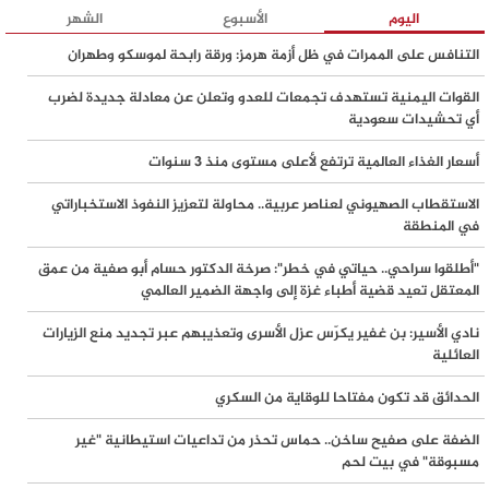
يستقر في لبنان
اليوم
الأسبوع
الشهر
التنافس على الممرات في ظل أزمة هرمز: ورقة رابحة لموسكو وطهران
آلاف المفقودين تحت الأنقاض.. انتشال 8 شهداء من جنوب مدينة غزة
القوات اليمنية تستهدف تجمعات للعدو وتعلن عن معادلة جديدة لضرب
أي تحشيدات سعودية
أكثر من 4000 خرق إسرائيلي لوقف إطلاق النار في غزة واستشهاد 1252
فلسطينيًا منذ بدء سريانه
أسعار الغذاء العالمية ترتفع لأعلى مستوى منذ 3 سنوات
الاستقطاب الصهيوني لعناصر عربية.. محاولة لتعزيز النفوذ الاستخباراتي
القوات اليمنية تقصف هدفاً سعودياً حساساً في مطار نجران
في المنطقة
دراسة لجامعة تل أبيب: الهجرة من إسرائيل عند مستويات قياسية وتحذيرات
"أطلقوا سراحي.. حياتي في خطر": صرخة الدكتور حسام أبو صفية من عمق
المعتقل تعيد قضية أطباء غزة إلى واجهة الضمير العالمي
من اتساع نزيف الكفاءات
نادي الأسير: بن غفير يكرّس عزل الأسرى وتعذيبهم عبر تجديد منع الزيارات
ملادينوف ولايتستون يبدآن تحركات المرحلة الثانية من اتفاق غزة.. وطلب
العائلية
أمريكي بوقف الهجمات الإسرائيلية
الحدائق قد تكون مفتاحا للوقاية من السكري
الأمم المتحدة: 10% من سكان غزة على أعتاب المجاعة وتحذيرات من تدهور
الضفة على صفيح ساخن.. حماس تحذر من تداعيات استيطانية "غير
كارثي حال تراجع المساعدات
مسبوقة" في بيت لحم