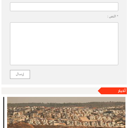
* النص :
إرسال
أخبار