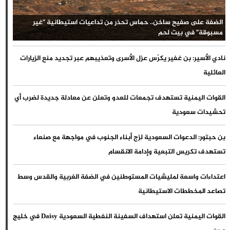
الضفة على صفيح ساخن.. حماس تحذر من تداعيات استيطانية "غير
مسبوقة" في بيت لحم
نادي الأسير: بن غفير يكرّس عزل الأسرى وتعذيبهم عبر تجديد منع الزيارات
العائلية
القوات اليمنية تستهدف تجمعات للعدو وتعلن عن معادلة جديدة لضرب أي
تحشيدات سعودية
بن حبتور: الدعوات السعودية لزج أبناء الجنوب في مواجهة مع صنعاء
تستهدف تكريس التبعية وإدامة الانقسام
اعتداءات واسعة لمليشيات المستوطنين في الضفة الغربية والقدس وسط
تصاعد المخططات الاستيطانية
القوات اليمنية تعلن استهداف السفينة النفطية السعودية Daisy في خليج