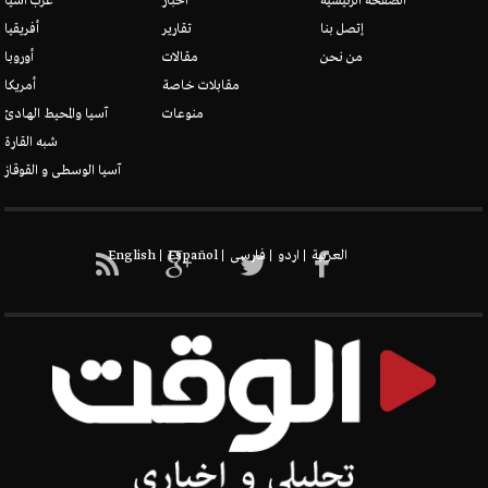
الصفحة الرئيسية
أخبار
غرب آسيا
إتصل بنا
تقارير
أفريقيا
من نحن
مقالات
أوروبا
الدروز
مقابلات خاصة
أمريكا
منوعات
آسيا والمحيط الهادئ
شبه القارة
آسيا الوسطى و القوقاز
New node
العربیة
اردو
فارسی
Español
English