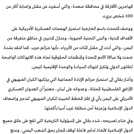
المهاجرين الأفارقة في محافظة صعدة، والتي أسفرت عن مقتل وإصابة أكثر من
100 شخص بريء.
ووصف المتحدث باسم الخارجية استمرار الهجمات العسكرية الأمريكية على
الأهداف المدنية، والبنى التحتية الحيوية، ومنازل المدنيين في مناطق متفرقة من
اليمن، والتي أدت إلى مقتل المئات من الأبرياء، بأنها جرائم حرب. كما انتقد بشدة
صمت ولا مبالاة الأمم المتحدة والمنظمات الحقوقية تجاه هذه الانتهاكات الواضحة
للقانون الدولي وتكرار انتهاك السيادة والوحدة الإقليمية لليمن.
وأشار بقائي إلى استمرار جرائم الإبادة الجماعية التي يرتكبها الكيان الصهيوني في
الأراضي الفلسطينية المحتلة، وعدوانه على لبنان، معتبراً أن العدوان العسكري
الأمريكي على اليمن يأتي في إطار المخطط الخبيث للكيان الصهيوني لتدمير وإضعاف
الدول الإسلامية وزعزعة أمن منطقة غرب آسيا بأكملها.
وفي ختام تصريحه، شدد بقائي على المسؤولية التاريخية التي تقع على عاتق جميع
الدول الإسلامية لاتخاذ تدابير فاعلة لوقف المجازر بحق الشعب اليمني، ومنع