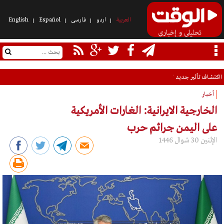
العربیة
اردو
فارسی
Español
English
ااكتشاف تأثير جديد للمغنيسيوم على كتلة وقوة العضلات
أخبار
الخارجية الايرانية: الغارات الأمريكية
على اليمن جرائم حرب
الإثنين 30 شوال 1446