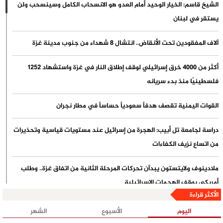
الشيخ قاسم: الخيار الوحيد أمام العدو هو الانسحاب الكامل وسينسحب ولن
يستقر في لبنان
آلاف المفقودين تحت الأنقاض.. انتشال 8 شهداء من جنوب مدينة غزة
أكثر من 4000 خرق إسرائيلي لوقف إطلاق النار في غزة واستشهاد 1252
فلسطينيًا منذ بدء سريانه
القوات اليمنية تقصف هدفاً سعودياً حساساً في مطار نجران
دراسة لجامعة تل أبيب: الهجرة من إسرائيل عند مستويات قياسية وتحذيرات
من اتساع نزيف الكفاءات
ملادينوف ولايتستون يبدآن تحركات المرحلة الثانية من اتفاق غزة.. وطلب
أمريكي بوقف الهجمات الإسرائيلية
الأكثر قراءة
الأمم المتحدة: 10% من سكان غزة على أعتاب المجاعة وتحذيرات من تدهور
اليوم
الأسبوع
الشهر
كارثي حال تراجع المساعدات