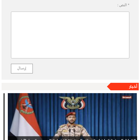
* النص :
إرسال
أخبار