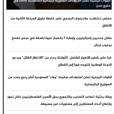
القوات اليمنية تعلن استهداف السفينة النفطية السعودية Daisy في
خليج عدن
حماس: ننتظر رد ملادينوف الرسمي على خارطة طريق المرحلة الثانية من
الاتفاق
مقتل جنديين إسرائيليين وإصابة 7 بانفجار عبوة ناسفة في مبنى مفخخ
بجنوب لبنان
غزة على شفير الانهيار الشامل.. الثوابتة يحذر من "الانتظار القاتل" ويدعو
اللجنة الوطنية للتوجه فوراً إلى القطاع
القوات اليمنية تعلن استهداف سفينة "وفاء" السعودية أمام ينبع بعدد من
الصواريخ الباليستية
ورقة بحثية: تصاعد التعذيب والتجويع بحق الأسرى الفلسطينيين خلال تموز
وارتفاع أعداد المعتقلين إلى مستويات غير مسبوقة