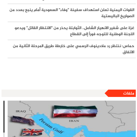
خلال 24 ساعة
القوات اليمنية تعلن استهداف سفينة "وفاء" السعودية أمام ينبع بعدد من
الصواريخ الباليستية
القدس في تموز 2026: تصعيد، تهجير، وتغيير جغرافي
غزة على شفير الانهيار الشامل.. الثوابتة يحذر من "الانتظار القاتل" ويدعو
اللجنة الوطنية للتوجه فوراً إلى القطاع
حماس: ننتظر رد ملادينوف الرسمي على خارطة طريق المرحلة الثانية من
الاتفاق
ملفات