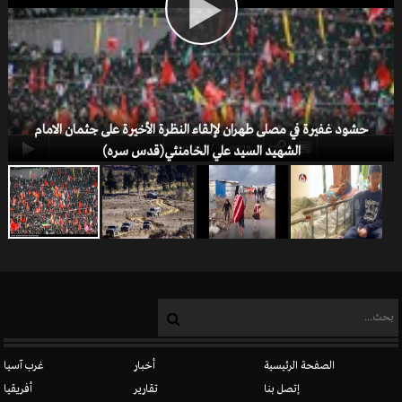
العلویون
حشود غفيرة في مصلى طهران لإلقاء النظرة الأخيرة على جثمان الامام
-00:19
00:00
الشهيد السيد علي الخامنئي(قدس سره)
المسيحيون في سوريا
الصفحة الرئيسية
أخبار
غرب آسيا
إتصل بنا
تقارير
أفريقيا