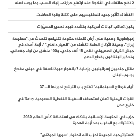
لا تضع هاتفك في الثلاجة عند ارتفاع حرارته.. إليك السبب وما يجب فعله
الصحة في غزة: أدوية السرطان وأمراض الدم تتصدر قائمة النقص الدوائي
ااكتشاف تأثير جديد للمغنيسيوم على كتلة وقوة العضلات
وتحذيرات من توقف خدمات حيوية
بكين تعاقب كيانات أمريكية وتشدد قيود تصدير المسيّرات
مخطط استيطاني جديد في الأغوار الشمالية يهدد بنزع السيطرة عن نصف
إمبراطورية وهمية على أرض قاحلة؛ حكومة نتنياهو تتحدث عن "مهاجمة
إيران"، وهيئة الأركان العامة تكشف عن "انهيار داخلي" / أزمة أعداد في
مساحة طوباس.. والاحتلال يواصل سياسة الهدم في رام الله وجنين
جيش الكيان الصهيوني؛ نقص 15 ألف جندي، و100 منشق من لواء جفعاتي،
وتحذير البنتاغون بقطع الدعم
الكيان الصهيوني يعترض على 3 بنود في اتفاق المرحلة الثانية بغزة ويربط
مقتل جنديين إسرائيليين وإصابة 7 بانفجار عبوة ناسفة في مبنى مفخخ
الانسحاب بتفكيك سلاح حماس
بجنوب لبنان
مركز حقوقي: 600 حالة اعتقال بالضفة والقدس خلال تموز وارتفاع الحصيلة
"أيام قرطاج السينمائية" تفتح باب الترشح لدورتها الــ 37
إلى 24.6 ألفاً منذ أكتوبر 2023
القوات اليمنية تعلن استهداف السفينة النفطية السعودية Daisy في
خليج عدن
حماس: التصعيد الإسرائيلي في غزة يستهدف إفشال تفاهمات وقف إطلاق
النار
حزب في الحكومة الإسبانية يشكك في استضافة كأس العالم 2030
بالاشتراك مع المغرب بعد أزمة الهجرة
الدفاع المدني: الأطفال والنساء غالبية الضحايا.. 7 شهداء و23 مصاباً بغزة
الاستراتيجية الجديدة لحزب الله لاحتواء “سوريا الجولاني”