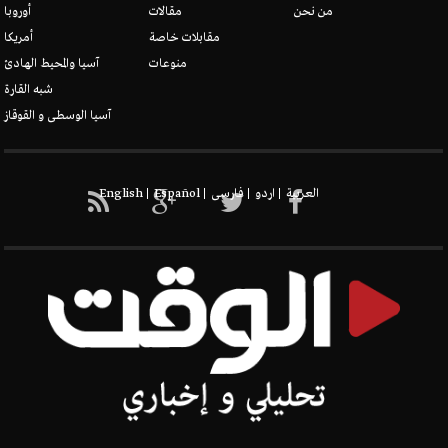
من نحن
مقالات
أوروبا
الدروز
مقابلات خاصة
أمريكا
منوعات
آسيا والمحيط الهادئ
شبه القارة
آسيا الوسطى و القوقاز
New node
العربیة
اردو
فارسی
Español
English