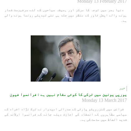
Monday 13 February 2017
دنیا بھر میں توجہ کا مرکز اور ہمیشہ سیاحوں کے لئے سرفہرست شمار
ہونے والے ایفل ٹاور کے منظر میں جلد ہی نئی تبدیلی رونما ہونے والی
ہے۔
خبر
یورپی یونین میں ترکی کا کوئی مقام نہیں ہے : فرانسوا فیون
Monday 13 March 2017
فرانس میں کنزرویٹو پارٹی کے صدراتی امیدوار نے ترک نژاد افراد کے
سیاسی مظاہروں کے انعقاد کی اجازت دیئے جانے کے فرانسوا اولاند کی
شدید الفاظ میں مذمت کی ہے۔