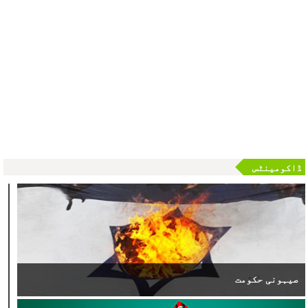
موصل سے کیسے فرار ہوا سرغنہ ابو بکر البغدادی ؟
ڈاکومینٹس
صیہونی حکومت