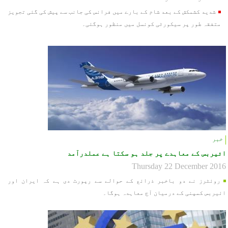
شدید کشمکش کے بعد شام کے بارے میں فرانس کی جانب سے پیش کی گئی تجویز
متفقہ طور پر سیکورٹی کونسل میں منظور ہوگئی۔
خبر
ائیربس کے معاہدے پر جلد ہو سکتا ہے عملدرآمد
Thursday 22 December 2016
روئٹرز نے دو باخبر ذرائع کے حوالے سے رپورٹ دی ہے کہ ایران اور
ائیربس کمپنی کے درمیان آج معاہدہ ہوگا۔