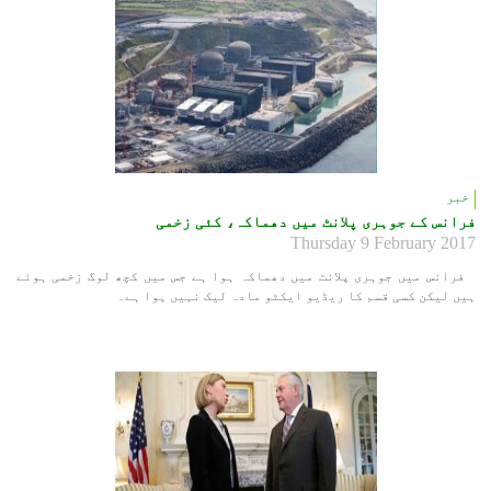
خبر
فرانس کے جوہری پلانٹ میں دھماکہ، کئی زخمی
Thursday 9 February 2017
فرانس میں جوہری پلانٹ میں دھماکہ ہوا ہے جس میں کچھ لوگ زخمی ہوئے
ہیں لیکن کسی قسم کا ریڈیو ایكٹو مادہ لیک نہیں ہوا ہے۔