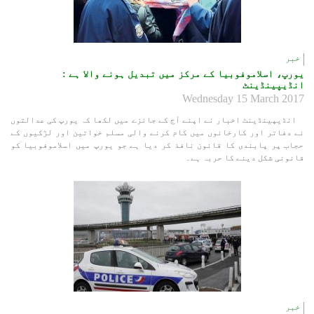
خبر
یورپ، اسلاموفوبیا کے مرکز میں تبدیل ہونے والا ہے :
انڈیپینڈینٹ
Wednesday 15 March 2017
انڈیپینڈینٹ اخبار نے اپنے آج کے جائزے میں لکھا کہ یورپ کی عدالتوں
نے دفاتر اور کارخانوں میں کام کرنے والی مسلم خواتین اور لڑکیوں کے
حجاب پر پابندی کا قانون نافذ کر دیا ہے جو یورپ میں اسلاموفوبیا کو
قانونی شکل دینے کا حربہ ہے۔
خبر