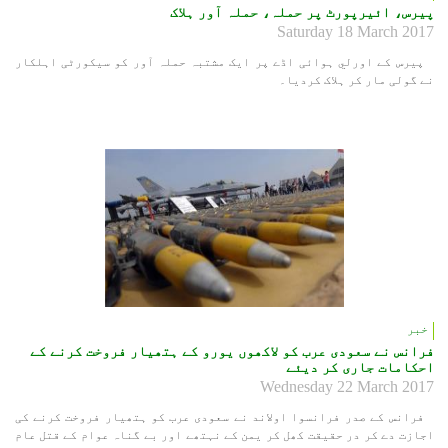
پیرس، ائیرپورٹ پر حملہ، حملہ آور ہلاک
Saturday 18 March 2017
پیرس کے اورلي ہوائی اڈے پر ایک مشتبہ حملہ آور کو سیکورٹی اہلکار
نے گولی مار کر ہلاک کردیا۔
خبر
فرانس نے سعودی عرب کو لاکھوں یورو کے ہتھیار فروخت کرنے کے
احکامات جاری کر دیئے
Wednesday 22 March 2017
فرانس کے صدر فرانسوا اولاند نے سعودی عرب کو ہتھیار فروخت کرنے کی
اجازت دے کر در حقیقت کھل کر یمن کے نہتھے اور بے گناہ عوام کے قتل عام