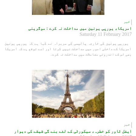
خبر
امریکا، یورپی یونین میں مداخلت نہ کرے : موگرینی
Saturday 11 February 2017
یورپی یونین کی خارجہ پالیسی کی سربراہ نے کہا ہے کہ یورپی یونین
امریکا کے داخلی امور میں مداخلت نہیں کرتا اور اسے توقع ہے کہ امریکا
بھی اس کے اندرونی معاملات میں مداخلت نہ کرے۔
خبر
ایفل ٹاور کو خطرہ، سیکورٹی کے لئے بنے گی شیشے کی دیوار