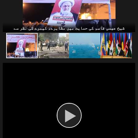
طالبان
شیخ عیسی قاسم کی حمایت میں مظاہرے، کیمرے کی نظر سے
استقامتی محاز
یمن