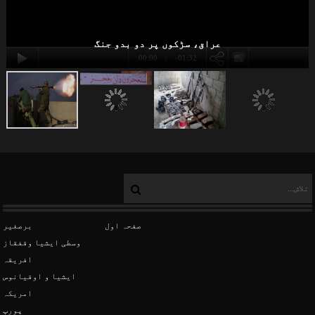
عراق، سڑکوں پر دو بدو جنگ
پاکستان
00:00
-01:32
داعش
صفحہ اول
برصغیر
وسطی ایشیا وقفقاز
افریقہ
ایشیا و اوقیانوس
امریکہ
پورپ