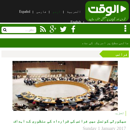
العربیة
اردو
فارسی
Español
English
عالمی سطح پر امریکہ کی مذمت، سیکورٹی کونسل کا ہنگامی اجلاس طلب
فرانس
تجزیہ
سیکورٹی کونسل میں فرانس کی قرارداد کی منظوری کے اہداف
Sunday 1 January 2017