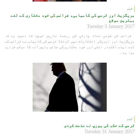
خبر
بریگزیٹ اور ٹرمپ کی کامیابی، فرانس کی خود مختاری کے لئے
بہترین موقع
Tuesday 3 January 2017
فرانس کی قومی محاذ پارٹی کی رہنما مارین لوپن کا دعوی ہے کہ
بريگزیٹ اور امریکی انتخابات میں ڈونلڈ ٹرمپ کی کامیاب سے فرانس کے
لئے اپنے اقتدار اعلی اور خود مختاری کی جانب واپس آنے کا موقع فراہم
ہوا ہے ۔
خبر
ٹرمپ کے حکم کی یورپ نے مذمت کردی
Tuesday 31 January 2017