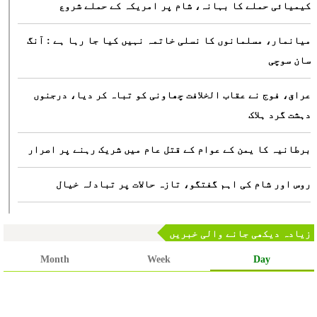
کیمیائی حملے کا بہانہ، شام پر امریکہ کے حملے شروع
میانمار، مسلمانوں کا نسلی خاتمہ نہیں کیا جا رہا ہے : آنگ
سان سوچی
عراق، فوج نے عقاب الخلافت چھاونی کو تباہ کر دیا، درجنوں
دہشت گرد ہلاک
برطانیہ کا یمن کے عوام کے قتل عام میں شریک رہنے پر اصرار
روس اور شام کی اہم گفتگو، تازہ حالات پر تبادلہ خیال
پورا کشمیر ہمارا ہے : ہندوستانی وزیر خارجہ
زیادہ دیکھی جانے والی خبریں
راحیل شریف کی فوجی اتحاد کی سربراہی، حکومت کا فیصلہ ہے :
Month
Week
Day
پاک فوج
ہندوستان، خطے میں امن نہیں چاہتا : پاکستان