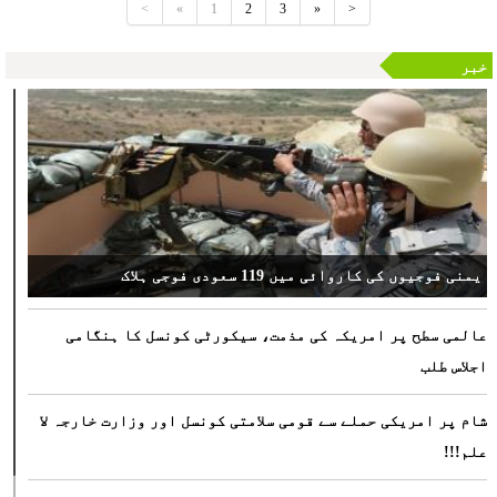
<
«
1
2
3
»
>
خبر
یمنی فوجیوں کی کاروائی میں 119 سعودی فوجی ہلاک
عالمی سطح پر امریکہ کی مذمت، سیکورٹی کونسل کا ہنگامی
اجلاس طلب
شام پر امریکی حملے سے قومی سلامتی کونسل اور وزارت خارجہ لا
علم!!!