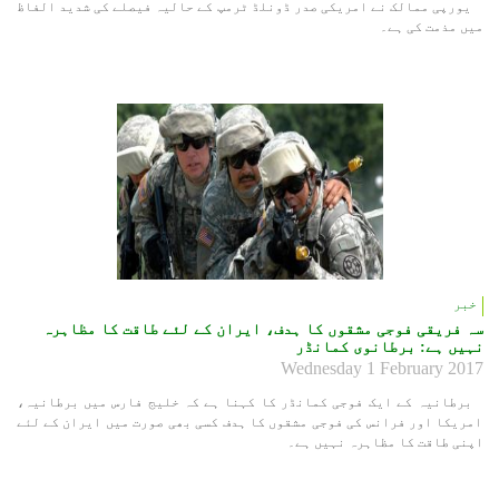
یورپی ممالک نے امریکی صدر ڈونلڈ ٹرمپ کے حالیہ فیصلے کی شدید الفاظ
میں مذمت کی ہے۔
خبر
سہ فریقی فوجی مشقوں کا ہدف، ایران کے لئے طاقت کا مظاہرہ
نہیں ہے: برطانوی کمانڈر
Wednesday 1 February 2017
برطانیہ کے ایک فوجی کمانڈر کا کہنا ہے کہ خلیج فارس میں برطانیہ،
امریکا اور فرانس کی فوجی مشقوں کا ہدف کسی بھی صورت میں ایران کے لئے
اپنی طاقت کا مظاہرہ نہیں ہے۔