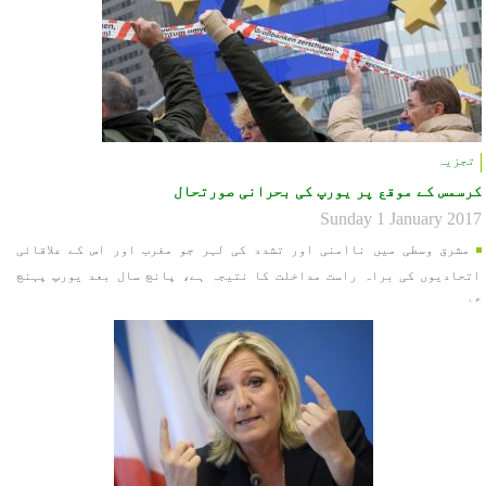
تجزیہ
کرسمس کے موقع پر یورپ کی بحرانی صورتحال
Sunday 1 January 2017
مشرق وسطی میں ناامنی اور تشدد کی لہر جو مغرب اور اس کے علاقائی
اتحادیوں کی براہ راست مداخلت کا نتیجہ ہے، پانچ سال بعد یورپ پہنچ
گئي۔