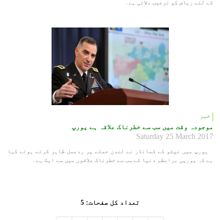
کے لئے ریاض کو ترغیب دلائی ہے۔
خبر
موجودہ وقت میں سب سے خطرناک علاقہ ہے یورپ
Saturday 25 March 2017
یورپ میں نیٹو کے کمانڈر نے لندن حملے پر ردعمل ظاہر کرتے ہوئے کہا
ہے کہ یورپی براعظم دنیا کے سب سے خطرناک علاقوں میں سے ایک ہے۔
تعداد کل صفحات: 5