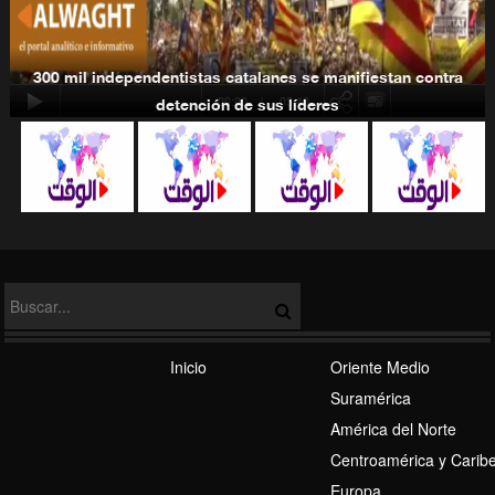
300 mil independentistas catalanes se manifiestan contra
00:00
-03:40
detención de sus líderes
Tensión EEUU-Rusia
Régimen Sionista
Inicio
Oriente Medio
Suramérica
América del Norte
Centroamérica y Carib
Europa