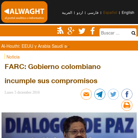
العربیة
اردو
فارسی
Español
English
Al-Houthi: EEUU y Arabia Saudí son responsables de la muerte de S
Noticia
FARC: Gobierno colombiano
incumple sus compromisos
Lunes 5 diciembre 2016