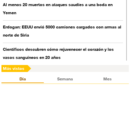
Al menos 20 muertos en ataques saudíes a una boda en
Yemen
Erdogan: EEUU envió 5000 camiones cargados con armas al
norte de Siria
Científicos descubren cómo rejuvenecer el corazón y los
vasos sanguíneos en 20 años
Más vistos
Ortega: EEUU financia las protestas en Nicaragua
Día
Semana
Mes
Se registran tiroteos cerca del palacio del rey saudí
Corea del Norte suspende sus pruebas de misiles nucleares
Embajador británico en Arabia Saudí tilda de “terroristas” a
chiíes en Al-Awamia