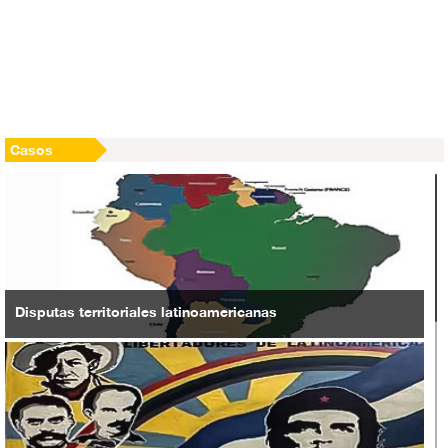
Israel impide tratamiento médico de un niño palestino de 11
años de edad
EEUU planea establecer un régimen takfirí con Daraa como
su capital
Casos
Disputas territoriales latinoamericanas