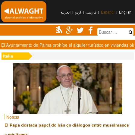
العربیة
اردو
فارسی
Español
English
El Ayuntamiento de Palma prohíbe el alquiler turístico en viviendas plu
Italia
Noticia
El Papa destaca papel de Irán en diálogos entre musulmanes
y cristianos