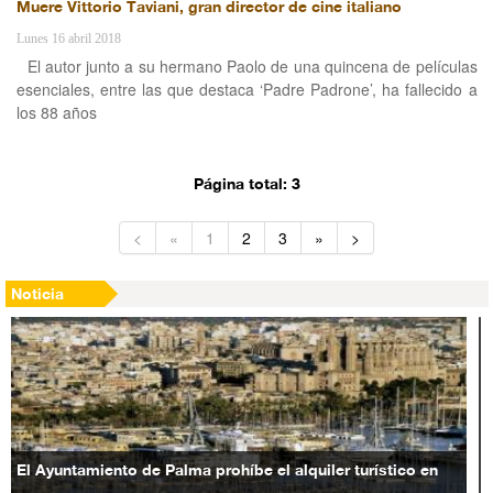
Muere Vittorio Taviani, gran director de cine italiano
Lunes 16 abril 2018
El autor junto a su hermano Paolo de una quincena de películas
esenciales, entre las que destaca ‘Padre Padrone’, ha fallecido a
los 88 años
Página total: 3
<
«
1
2
3
»
>
Noticia
El Ayuntamiento de Palma prohíbe el alquiler turístico en