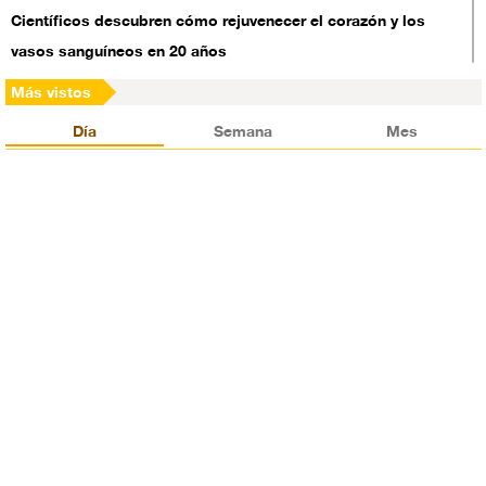
Científicos descubren cómo rejuvenecer el corazón y los
vasos sanguíneos en 20 años
Más vistos
Ortega: EEUU financia las protestas en Nicaragua
Día
Semana
Mes
Se registran tiroteos cerca del palacio del rey saudí
Corea del Norte suspende sus pruebas de misiles nucleares
Embajador británico en Arabia Saudí tilda de “terroristas” a
chiíes en Al-Awamia
Una inesperada tormenta magnética en la Tierra toma por
sorpresa a los científicos
Analista español: Ataque de EEUU a Siria ha aplazado el final
de la guerra