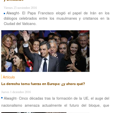
Viernes 25 noviembre 2016
Alwaght- El Papa Francisco elogió el papel de Irán en los
diálogos celebrados entre los musulmanes y cristianos en la
Ciudad del Vaticano.
Artículo
La derecha toma fuerza en Europa: ¿y ahora qué?
Jueves 1 diciembre 2016
Alwaght- Cinco décadas tras la formación de la UE, el auge del
nacionalismo amenaza actualmente el futuro del bloque, que
podría sufrir un retorno a siglos pasados.