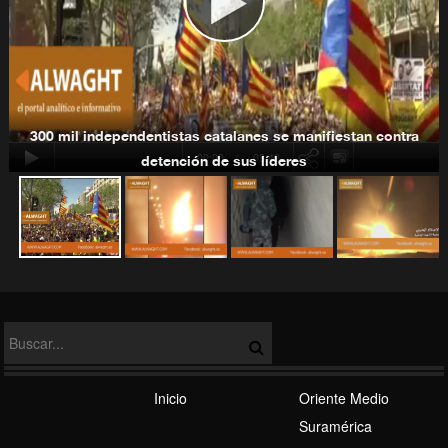
Estados Unidos y América Latina
300 mil independentistas catalanes se manifiestan contra
00:00
-03:40
detención de sus líderes
Tensión EEUU-Rusia
Régimen Sionista
Inicio
Oriente Medio
Suramérica