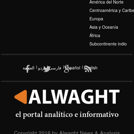
América del Norte
Centroamérica y Carib
Europa
Asia y Oceanía
Eje de Resistencia
África
Subcontinente indio
العربیة
اردو
فارسی
Español
English
Copyright 2016 by Alwaght News & Analysis