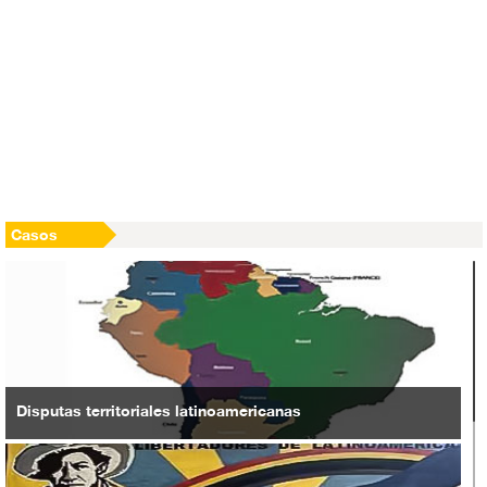
con Irán
Israel impide tratamiento médico de un niño palestino de 11
años de edad
EEUU planea establecer un régimen takfirí con Daraa como
su capital
Casos
Disputas territoriales latinoamericanas