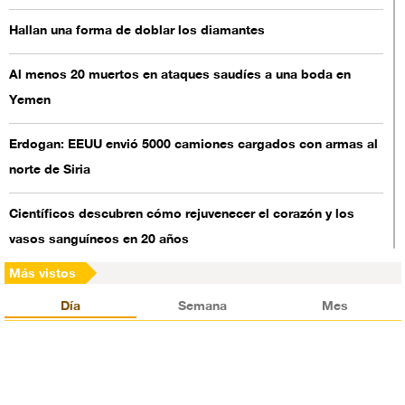
Hallan una forma de doblar los diamantes
Al menos 20 muertos en ataques saudíes a una boda en
Yemen
Erdogan: EEUU envió 5000 camiones cargados con armas al
norte de Siria
Científicos descubren cómo rejuvenecer el corazón y los
vasos sanguíneos en 20 años
Más vistos
Ortega: EEUU financia las protestas en Nicaragua
Día
Semana
Mes
Se registran tiroteos cerca del palacio del rey saudí
Corea del Norte suspende sus pruebas de misiles nucleares