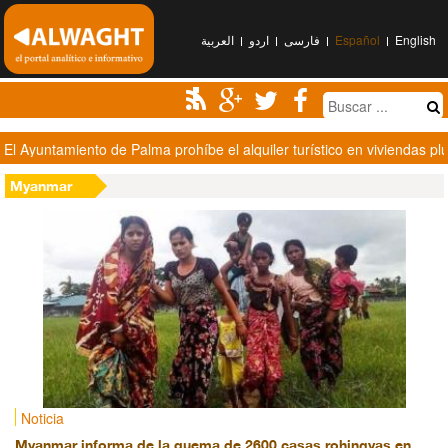
العربیة
اردو
فارسی
Español
English
Al-Houthi: EEUU y Arabia Saudí son responsables de la muerte de S
Myanmar
Noticia
Myanmar informa de la quema de 2600 casas rohingyas en