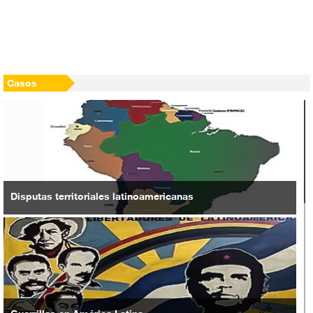
años de edad
EEUU planea establecer un régimen takfirí con Daraa como
su capital
Casos
Disputas territoriales latinoamericanas