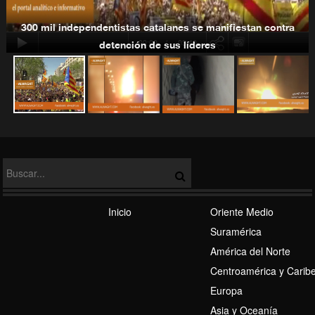
300 mil independentistas catalanes se manifiestan contra
00:00
-03:40
detención de sus líderes
Tensión EEUU-Rusia
Régimen Sionista
Inicio
Oriente Medio
Suramérica
América del Norte
Centroamérica y Carib
Europa
Asia y Oceanía