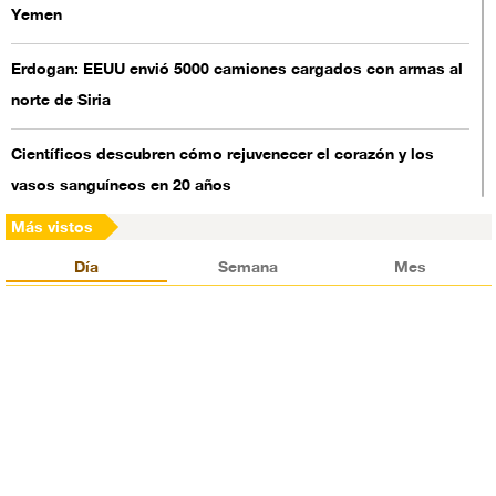
Yemen
Erdogan: EEUU envió 5000 camiones cargados con armas al
norte de Siria
Científicos descubren cómo rejuvenecer el corazón y los
vasos sanguíneos en 20 años
Más vistos
Ortega: EEUU financia las protestas en Nicaragua
Día
Semana
Mes
Se registran tiroteos cerca del palacio del rey saudí
Corea del Norte suspende sus pruebas de misiles nucleares
Embajador británico en Arabia Saudí tilda de “terroristas” a
chiíes en Al-Awamia
Una inesperada tormenta magnética en la Tierra toma por