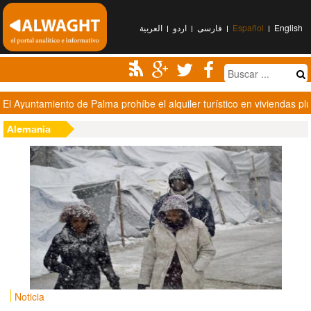
العربیة
اردو
فارسی
Español
English
Al-Houthi: EEUU y Arabia Saudí son responsables de la muerte de S
Alemania
Noticia