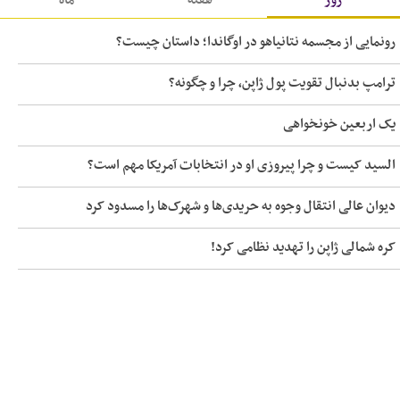
روز
هفته
ماه
ادعای ترامپ درباره آغاز مذاکرات با ایران
رونمایی از مجسمه نتانیاهو در اوگاندا؛ داستان چیست؟
راه حل مشاور اوباما برای پایان بحران هرمز
ترامپ بدنبال تقویت پول ژاپن، چرا و چگونه؟
ترامپ لغو حمله به ایران را به نتانیاهو خبر نداده بود!
بانک مرکزی سوریه آغاز حذف پول قدیمی را اعلام کرد ‏
یک اربعین خونخواهی
عقب‌نشینی تیپ ۴۰۱ ارتش صهیونیستی از جنوب لبنان
السید کیست و چرا پیروزی او در انتخابات آمریکا مهم است؟
دیوان عالی انتقال وجوه به حریدی‌ها و شهرک‌ها را مسدود کرد
کره شمالی ژاپن را تهدید نظامی کرد!