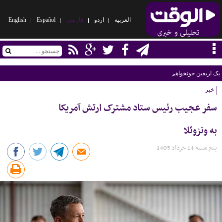
العربیة
اردو
فارسی
Español
English
یک اربعین خونخواهی
خبر
سفر عجیب رئیس ستاد مشترک ارتش آمریکا
به ونزوئلا
پنج شنبه 14 خرداد 1405