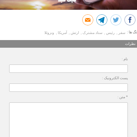
تگ ها :
سفر
رئیس
ستاد مشترک
ارتش
آمریکا
ونزوئلا
نظرات
نام :
پست الکترونیک :
* متن :