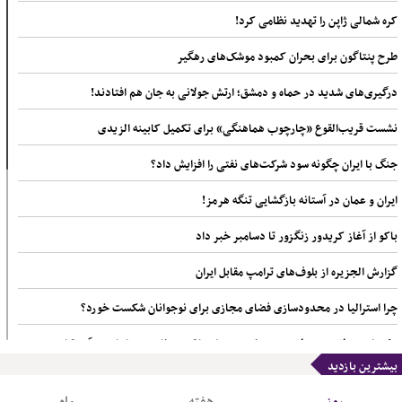
کره شمالی ژاپن را تهدید نظامی کرد!
طرح پنتاگون برای بحران کمبود موشک‌های رهگیر
درگیری‌های شدید در حماه و دمشق؛ ارتش جولانی به جان هم افتادند!
نشست قریب‌القوع «چارچوب هماهنگی» برای تکمیل کابینه الزیدی
جنگ با ایران چگونه سود شرکت‌های نفتی را افزایش داد؟
ایران و عمان در آستانه بازگشایی تنگه هرمز!
باکو از آغاز کریدور زنگزور تا دسامبر خبر داد
گزارش الجزیره از بلوف‌های ترامپ مقابل ایران
چرا استرالیا در محدودسازی فضای مجازی برای نوجوانان شکست خورد؟
۶۰ میلیون دلار هزینه لابی صهیونیستی برای شکست نامزد مسلمان در آمریکا
بیشترین بازدید
نقض سیستماتیک حقوق شیعیان در کشورهای منطقه