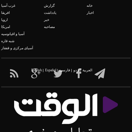
خانه
گزارش
غرب آسیا
فراز و فرود مناسبات ترکیه و عربستان
اخبار
یادداشت
افریقا
خبر
اروپا
مصاحبه
امریکا
آسیا و اقیانوسیه
شبه قاره
آسیای مرکزی و قفقاز
معامله قرن
العربیة
اردو
فارسی
Español
English
اختلافات ترکیه و آمریکا