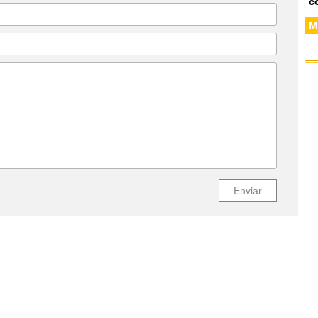
c
M
O
S
s
C
n
E
Enviar
“
U
t
A
ap