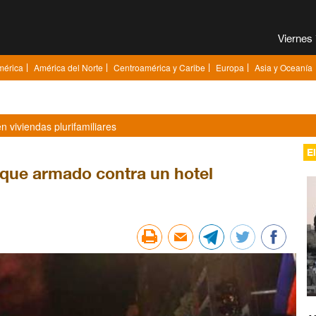
mérica
América del Norte
Centroamérica y Caribe
Europa
Asia y Oceanía
n viviendas plurifamiliares
E
que armado contra un hotel