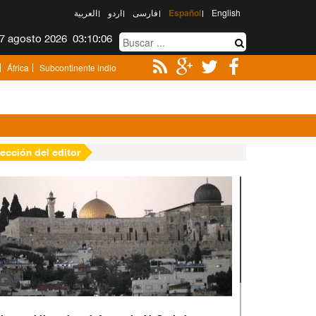
العربیة
اردو
فارسی
Español
English
Viernes 7 agosto 2026
03:10:07
África
Subcontinente indio
lección del editor