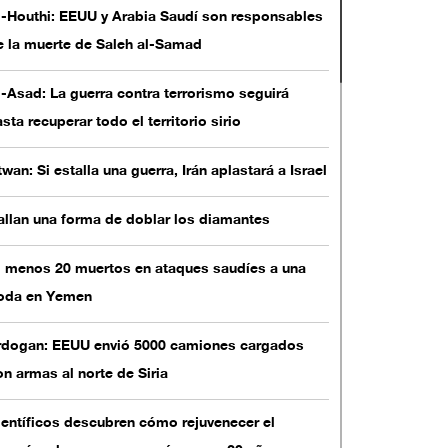
afirmó el apoyo total de la República Islámica de
l-Houthi: EEUU y Arabia Saudí son responsables
án a los combatientes de la Resistencia palestina.
e la muerte de Saleh al-Samad
uere el expresidente yemení tras recibir varios
l-Asad: La guerra contra terrorismo seguirá
isparos en Saná
sta recuperar todo el territorio sirio
lwaght- El expresidente yemení, Ali Abdolá Saleh ha
wan: Si estalla una guerra, Irán aplastará a Israel
erto hoy tras recibir varios disparos mientras huía
e la ciudad de Saná hacia Marib.
allan una forma de doblar los diamantes
Qué está ocurriendo en Saná, capital de Yemen?
l menos 20 muertos en ataques saudíes a una
lwaght- Desde el marzo de 2015, Arabia Saudí y sus
oda en Yemen
iados han iniciado una agresión militar contra
emen. Pero, la unidad de las facciones yemeníes ha
rdogan: EEUU envió 5000 camiones cargados
pedido a Riad a conseguir sus objetivos.
on armas al norte de Siria
ientíficos descubren cómo rejuvenecer el