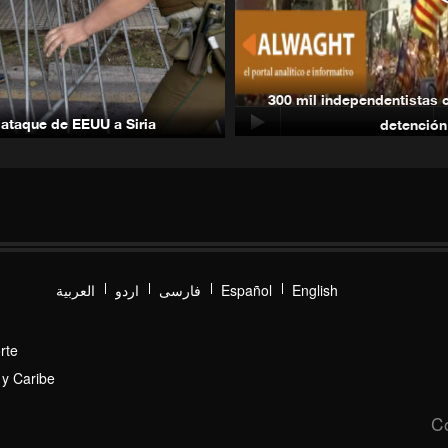
B
300 mil independentistas 
 ataque de EEUU a Siria
detención
P
العربیة
اردو
فارسی
Español
English
rte
E
 y Caribe
C
a