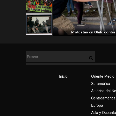
Protestas en Chile contra
Inicio
Oriente Medio
Suramérica
América del No
Centroamérica
Europa
Asia y Oceaní