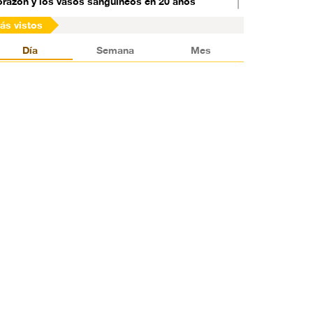
orazón y los vasos sanguíneos en 20 años
ás vistos
rtega: EEUU financia las protestas en Nicaragua
Día
Semana
Mes
e registran tiroteos cerca del palacio del rey
audí
orea del Norte suspende sus pruebas de misiles
ucleares
mbajador británico en Arabia Saudí tilda de
terroristas” a chiíes en Al-Awamia
na inesperada tormenta magnética en la Tierra
oma por sorpresa a los científicos
nalista español: Ataque de EEUU a Siria ha
lazado el final de la guerra