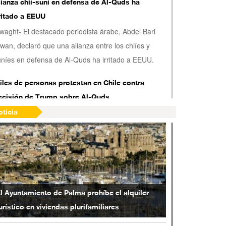
lianza chií-suní en defensa de Al-Quds ha
rritado a EEUU
waght- El destacado periodista árabe, Abdel Bari
wan, declaró que una alianza entre los chiíes y
uníes en defensa de Al-Quds ha irritado a EEUU.
iles de personas protestan en Chile contra
ecisión de Trump sobre Al-Quds
waght- Miles de las personas protestaron frente la
oticia
mbajada de EEUU en Chile para expresar su refuta
 la decisión del presidente estadounidense Donald
rump que declaró a la ciudad de Al-Quds
erusalén) capital de Israel.
eneral Soleimani reafirma apoyo de Irán a la
l Ayuntamiento de Palma prohíbe el alquiler
esistencia palestina
urístico en viviendas plurifamiliares
lwaght- El general de división Qasem Soleimani