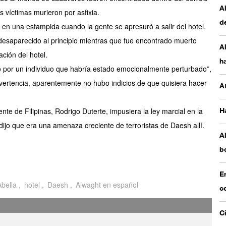
re
A
 víctimas murieron por asfixia.
Ir
d
en una estampida cuando la gente se apresuró a salir del hotel.
e desaparecido al principio mientras que fue encontrado muerto
M
A
ción del hotel.
d
ha
do por un individuo que habría estado emocionalmente perturbado”,
A
dvertencia, aparentemente no hubo indicios de que quisiera hacer
At
mu
d
e de Filipinas, Rodrigo Duterte, impusiera la ley marcial en la
H
dijo que era una amenaza creciente de terroristas de Daesh allí.
¿
A
A
b
al
Y
E
bella
hotel
Daesh
Alwaght en español
im
c
C