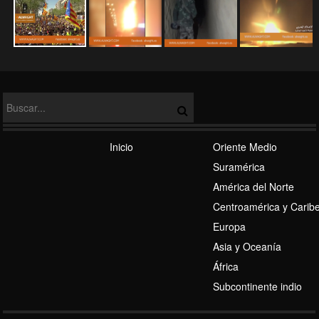
Tensión EEUU-Rusia
Régimen Sionista
Inicio
Oriente Medio
Suramérica
América del Norte
Centroamérica y Carib
Europa
Asia y Oceanía
Eje de Resistencia
África
Subcontinente indio