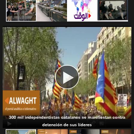
Programa nuclear de Irán
Estados Unidos y América Latina
300 mil independentistas catalanes se manifiestan contra
00:00
-03:40
detención de sus líderes