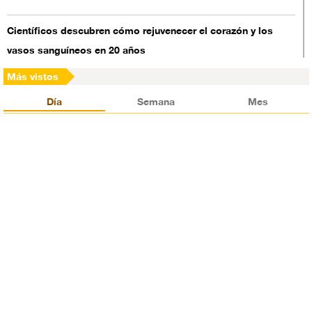
Científicos descubren cómo rejuvenecer el corazón y los
vasos sanguíneos en 20 años
Más vistos
Ortega: EEUU financia las protestas en Nicaragua
Día
Semana
Mes
Se registran tiroteos cerca del palacio del rey saudí
Corea del Norte suspende sus pruebas de misiles nucleares
Embajador británico en Arabia Saudí tilda de “terroristas” a
chiíes en Al-Awamia
Una inesperada tormenta magnética en la Tierra toma por
sorpresa a los científicos
Analista español: Ataque de EEUU a Siria ha aplazado el final