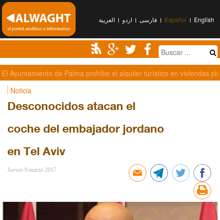
العربیة
اردو
فارسی
Español
English
Al-Houthi: EEUU y Arabia Saudí son responsables de la muerte de S
Noticia
Desconocidos atacan el
coche del embajador jordano
en Tel Aviv
Jueves 9 marzo 2017