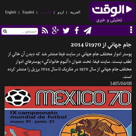
العربیة
اردو
فارسی
Español
English
جام جهاني از 1970تا 2014
پوستر ادوار مختلف جام جهاني در سايت فيفا منتشر شد که ديدن آن خالي از
لطف نيست. سايت فيفا، تخت عنوان «آلبوم خانوادگي» پوسترهاي ادوار
مختلف جام جهاني از سال 1970 در مکزيک تا سال 2014 برزيل را منتشر کرده
است.
1405/04/08