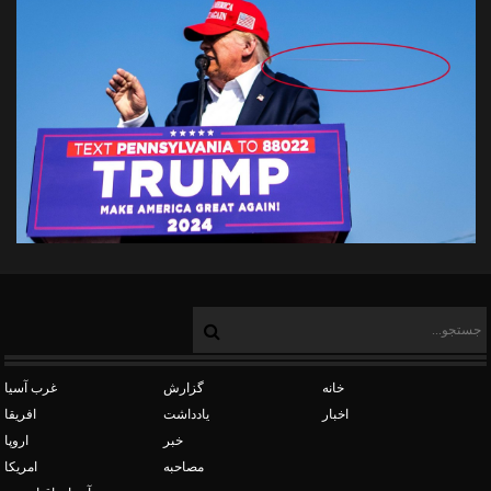
خانه
گزارش
غرب آسیا
اخبار
یادداشت
افریقا
خبر
اروپا
مصاحبه
امریکا