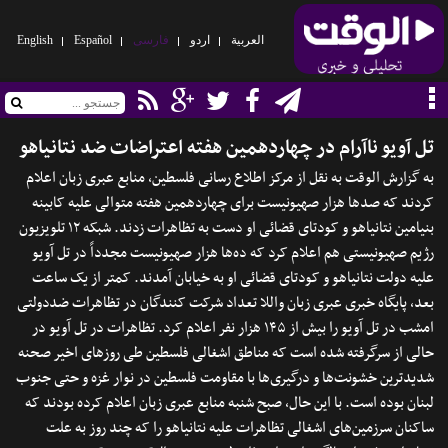
العربیة
اردو
فارسی
Español
English
تل آویو ناآرام در چهاردهمین هفته اعتراضات ضد نتانیاهو
به گزارش الوقت به نقل از مرکز اطلاع رسانی فلسطین، منابع عبری زبان اعلام
کردند که صدها هزار صهیونیست برای چهاردهمین هفته متوالی علیه کابینه
بنیامین نتانیاهو و کودتای قضائی او دست به تظاهرات زدند. شبکه ۱۲ تلویزیون
رژیم صهیونیستی هم اعلام کرد که ده‌ها هزار صهیونیست مجدداً در تل آویو
علیه دولت نتانیاهو و کودتای قضائی او به خیابان آمدند. کمتر از یک ساعت
بعد، پایگاه خبری عبری زبان واللا تعداد شرکت کنندگان در تظاهرات ضددولتی
امشب در تل آویو را بیش از ۱۴۵ هزار نفر اعلام کرد. تظاهرات در تل آویو در
حالی از سرگرفته شده است که مناطق اشغالی فلسطین طی روزهای اخیر صحنه
شدیدترین خشونت‌ها و درگیری‌ها با مقاومت فلسطین در نوار غزه و حتی جنوب
لبنان بوده است. با این حال، صبح شنبه منابع عبری زبان اعلام کرده بودند که
ساکنان سرزمین‌های اشغالی تظاهرات علیه نتانیاهو را که چند روز به علت