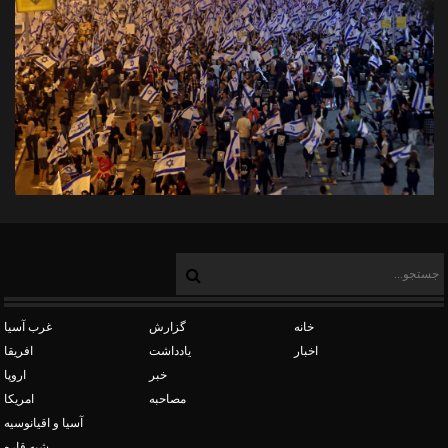
خانه
گزارش
غرب آسیا
اخبار
یادداشت
افریقا
خبر
اروپا
مصاحبه
امریکا
آسیا و اقیانوسیه
شبه قاره