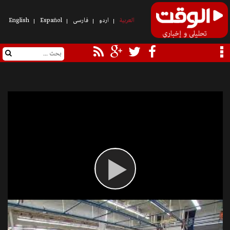
العربیة
اردو
فارسی
Español
English